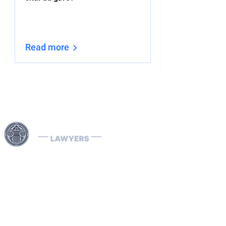
efter en?
Read more
Read more
Vores Interpol-advokater er specialiserede i håndtering af
internationale retssager, herunder økonomisk kriminalitet
og landespecifikke juridiske processer. Vi håndterer effektivt
Interpol-notifikationer (røde, grønne, blå) samt diffusioner,
bistår med fjernelse af internationale arrestordrer og
tilbyder strategiske juridiske løsninger for at beskytte dine
rettigheder globalt.