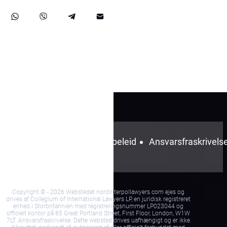
Vilkår og
Privacybeleid
Ansvarsfraskrivels
Betingelser
Copyright © - 2026 Webstedet nordinterpollawyers.com ejes og
drives af Collegium of International Lawyers LP, en juridisk registreret
enhed i Storbritannien med registreringsnummer LP023044 og
officielt kontor på 85 Great Portland Street, First Floor, London, W1W
7LT. Ansvarsfraskrivelse: Dette websted drives uafhængigt og er ikke