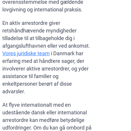
overensstemmelse med gældende
Menneske
World-Ch
lovgivning og international praksis.
Europol-
Databesk
En aktiv arrestordre giver
Økonomis
retshåndhævende myndigheder
tilladelse til at tilbageholde dig i
afgangslufthavnen eller ved ankomst.
Vores juridiske team
i Danmark har
erfaring med at håndtere sager, der
involverer aktive arrestordrer, og yder
assistance til familier og
enkeltpersoner berørt af disse
advarsler.
At flyve internationalt med en
udestående dansk eller international
arrestordre kan medføre betydelige
udfordringer. Om du kan gå ombord på