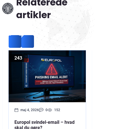
Relaterede
artikler
243
Blog
maj 4, 2026
0
152
august 19, 202
Europol svindel-email – hvad
Hvad skal man
skal du gøre?
finder ud af, at