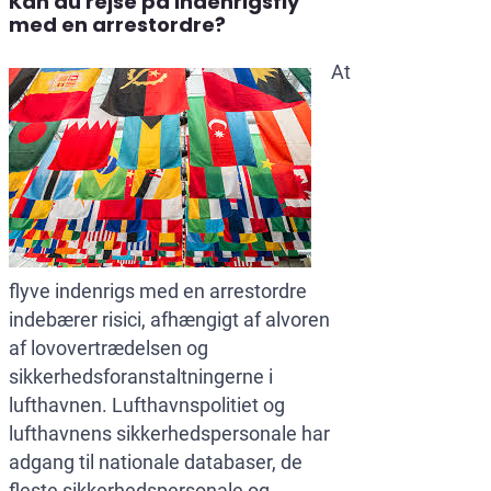
Kan du rejse på indenrigsfly
med en arrestordre?
At
flyve indenrigs med en arrestordre
indebærer risici, afhængigt af alvoren
af lovovertrædelsen og
sikkerhedsforanstaltningerne i
lufthavnen. Lufthavnspolitiet og
lufthavnens sikkerhedspersonale har
adgang til nationale databaser, de
fleste sikkerhedspersonale og