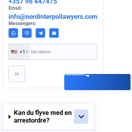
+357 96 447475
Email:
info@nordinterpollawyers.com
Messengers:
+1
Book en konsultation
Kan du flyve med en
arrestordre?