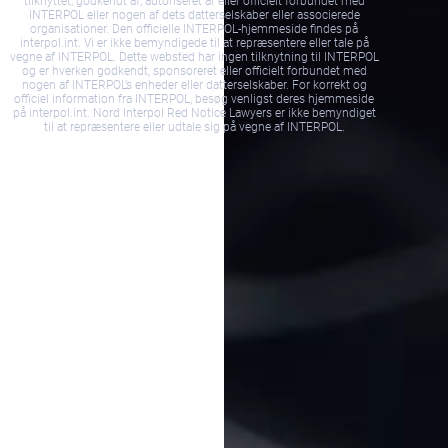
tilknyttet, godkendt af, autoriseret af eller officielt forbundet med
INTERPOL eller nogen af dets datterselskaber eller associerede
organisationer. Den officielle INTERPOL-hjemmeside findes på
interpol.int. Vi er ikke bemyndigede til at repræsentere eller tale på
vegne af INTERPOL. Dette websted har ingen tilknytning til INTERPOL
og er hverken godkendt, sponsoreret eller officielt forbundet med
nogen af INTERPOL’s enheder eller datterselskaber. For korrekt og
officiel information fra INTERPOL, besøg venligst deres hjemmeside
på interpol.int. Nord Interpol Red Notice Lawyers er ikke bemyndiget
til at repræsentere eller udtale sig på vegne af INTERPOL.