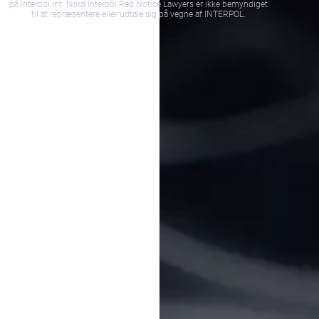
på interpol.int. Nord Interpol Red Notice Lawyers er ikke bemyndiget
til at repræsentere eller udtale sig på vegne af INTERPOL.