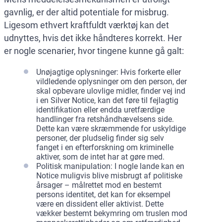
gavnlig, er der altid potentiale for misbrug.
Ligesom ethvert kraftfuldt værktøj kan det
udnyttes, hvis det ikke håndteres korrekt. Her
er nogle scenarier, hvor tingene kunne gå galt:
Unøjagtige oplysninger: Hvis forkerte eller
vildledende oplysninger om den person, der
skal opbevare ulovlige midler, finder vej ind
i en Silver Notice, kan det føre til fejlagtig
identifikation eller endda uretfærdige
handlinger fra retshåndhævelsens side.
Dette kan være skræmmende for uskyldige
personer, der pludselig finder sig selv
fanget i en efterforskning om kriminelle
aktiver, som de intet har at gøre med.
Politisk manipulation: I nogle lande kan en
Notice muligvis blive misbrugt af politiske
årsager – målrettet mod en bestemt
persons identitet, det kan for eksempel
være en dissident eller aktivist. Dette
vækker bestemt bekymring om truslen mod