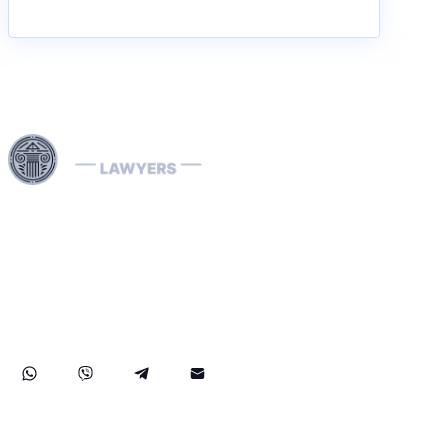
Vores Interpol-advokater er specialiserede i håndtering af
internationale retssager, herunder økonomisk kriminalitet
og landespecifikke juridiske processer. Vi håndterer effektivt
Interpol-notifikationer (røde, grønne, blå) samt diffusioner,
bistår med fjernelse af internationale arrestordrer og
tilbyder strategiske juridiske løsninger for at beskytte dine
rettigheder globalt.