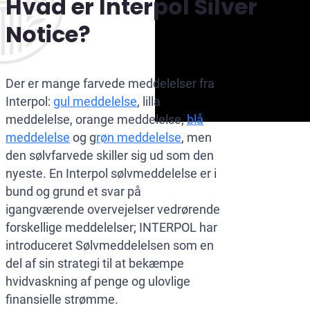
Hvad er Interpol Silver
Notice?
Der er mange farvede meddelelser fra
Interpol:
gul meddelelse
, lilla
meddelelse, orange meddelelse,
blå
meddelelse
og g
røn meddelelse
, men
den sølvfarvede skiller sig ud som den
nyeste. En Interpol sølvmeddelelse er i
bund og grund et svar på
igangværende overvejelser vedrørende
forskellige meddelelser; INTERPOL har
introduceret Sølvmeddelelsen som en
del af sin strategi til at bekæmpe
hvidvaskning af penge og ulovlige
finansielle strømme.