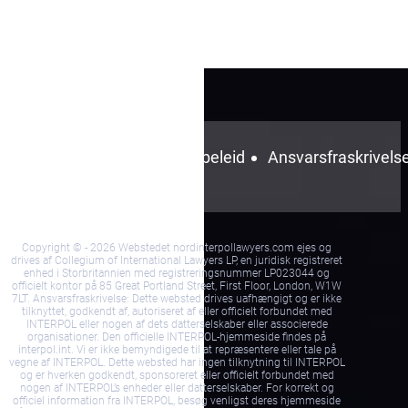
Vilkår og
Privacybeleid
Ansvarsfraskrivels
Betingelser
Copyright © - 2026 Webstedet nordinterpollawyers.com ejes og
drives af Collegium of International Lawyers LP, en juridisk registreret
enhed i Storbritannien med registreringsnummer LP023044 og
officielt kontor på 85 Great Portland Street, First Floor, London, W1W
7LT. Ansvarsfraskrivelse: Dette websted drives uafhængigt og er ikke
tilknyttet, godkendt af, autoriseret af eller officielt forbundet med
INTERPOL eller nogen af dets datterselskaber eller associerede
organisationer. Den officielle INTERPOL-hjemmeside findes på
interpol.int. Vi er ikke bemyndigede til at repræsentere eller tale på
vegne af INTERPOL. Dette websted har ingen tilknytning til INTERPOL
og er hverken godkendt, sponsoreret eller officielt forbundet med
nogen af INTERPOL’s enheder eller datterselskaber. For korrekt og
officiel information fra INTERPOL, besøg venligst deres hjemmeside