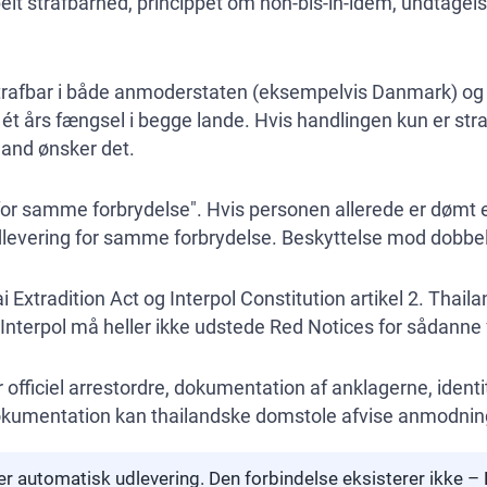
belt strafbarhed, princippet om non-bis-in-idem, undtagelse
trafbar i både anmoderstaten (eksempelvis Danmark) og T
t års fængsel i begge lande. Hvis handlingen kun er straf
land ønsker det.
or samme forbrydelse". Hvis personen allerede er dømt el
dlevering for samme forbrydelse. Beskyttelse mod dobbelt
ai Extradition Act og Interpol Constitution artikel 2. Thail
er. Interpol må heller ikke udstede Red Notices for sådanne 
fficiel arrestordre, dokumentation af anklagerne, identit
g dokumentation kan thailandske domstole afvise anmodni
er automatisk udlevering. Den forbindelse eksisterer ikke – 