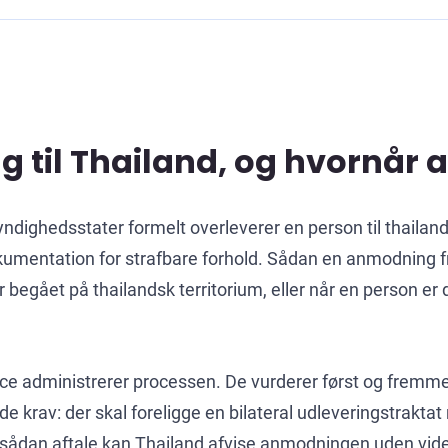
g til Thailand, og hvornår 
myndighedsstater formelt overleverer en person til thail
okumentation for strafbare forhold. Sådan en anmodning 
r begået på thailandsk territorium, eller når en person er
ustice administrerer processen. De vurderer først og fre
nde krav: der skal foreligge en bilateral udleveringstrakt
n sådan aftale kan Thailand afvise anmodningen uden vid