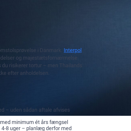
 domstolsprøvelse i Danmark.
Interpol
brydelser og majestætsfornærmelse
 du risikerer tortur – men Thailands
kke efter anholdelsen.
hed – uden sådan aftale afvises
nd med minimum ét års fængsel
l 4-8 uger – planlæg derfor med