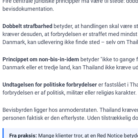
Fire centrale juridiske principper må være til stede: dob
bevisdokumentation.
Dobbelt strafbarhed
betyder, at handlingen skal være s
kræver desuden, at forbrydelsen er straffet med mindst é
Danmark, kan udlevering ikke finde sted – selv om Thai
Princippet om non-bis-in-idem
betyder "ikke to gange f
Danmark eller et tredje land, kan Thailand ikke kræve u
Undtagelsen for politiske forbrydelser
er fastslået i Th
forbrydelsen er af politisk, militær eller religiøs karakt
Bevisbyrden ligger hos anmoderstaten. Thailand kræver o
personen faktisk er den efterlyste. Uden tilstrækkeli
Fra praksis:
Mange klienter tror, at en Red Notice betyd