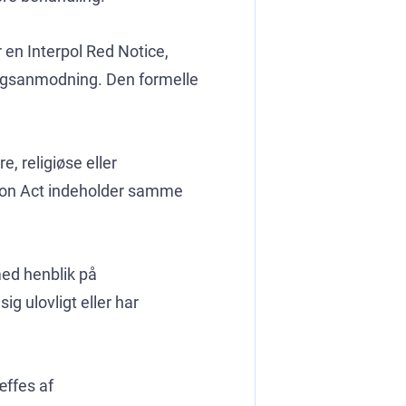
r en Interpol Red Notice,
ingsanmodning. Den formelle
e, religiøse eller
ition Act indeholder samme
med henblik på
ig ulovligt eller har
æffes af