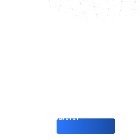
Udlevering til Tha
Ekstraditionsproc
Dine Rettigheder
En dansk statsborger opdager ved et rutinechec
database med anmodning om udlevering til T
begået i Bangkok tre år tidligere. Han vidste
en arrestordre. Nu står han over for tre pr
Hvilke rettigheder har han? Og hvordan kan h
Get consultation on