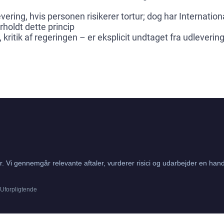
ring, hvis personen risikerer tortur; dog har Internatio
holdt dette princip
itik af regeringen – er eksplicit undtaget fra udlevering 
. Vi gennemgår relevante aftaler, vurderer risici og udarbejder en hand
· Uforpligtende