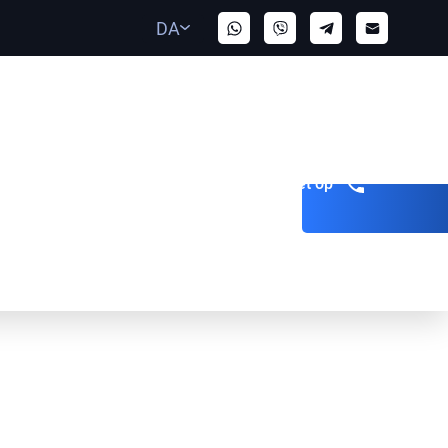
DA
Bliv ringet op
er