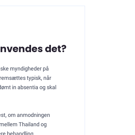
anvendes det?
andske myndigheder på
fremsættes typisk, når
 dømt in absentia og skal
mmest, om anmodningen
at mellem Thailand og
ere behandling.