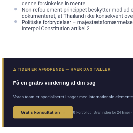
denne forsinkelse in mente
Non-refoulement-princippet beskytter mod udleve
dokumenteret, at Thailand ikke konsekvent over
Politiske forbrydelser – majestætsfornærmelse, kr
Interpol Constitution artikel 2
⚠️ TIDEN ER AFGØRENDE — HVER DAG TÆLLER
Få en gratis vurdering af din sag
Vores team er specialiseret i sager med internationale elementer
Gratis konsultation →
🔒 Fortroligt · Svar inden for 24 timer 