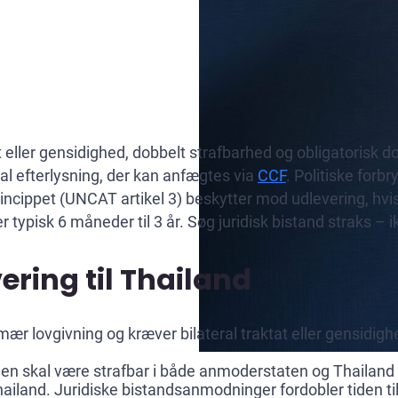
at eller gensidighed, dobbelt strafbarhed og obligatorisk
nal efterlysning, der kan anfægtes via
CCF
. Politiske for
incippet (UNCAT artikel 3) beskytter mod udlevering, hvis
typisk 6 måneder til 3 år. Søg juridisk bistand straks – i
ring til Thailand
ær lovgivning og kræver bilateral traktat eller gensidig
ngen skal være strafbar i både anmoderstaten og Thaila
hailand. Juridiske bistandsanmodninger fordobler tiden ti