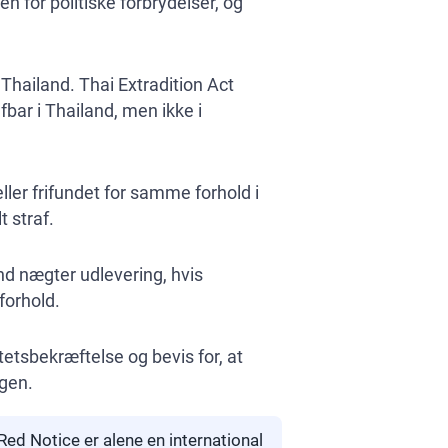
n for politiske forbrydelser, og
hailand. Thai Extradition Act
bar i Thailand, men ikke i
ler frifundet for samme forhold i
 straf.
and nægter udlevering, hvis
forhold.
etsbekræftelse og bevis for, at
ngen.
Red Notice er alene en international