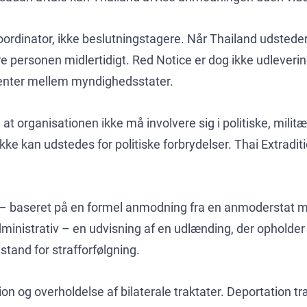
 koordinator, ikke beslutningstagere. Når Thailand udstede
e personen midlertidigt. Red Notice er dog ikke udlever
menter mellem myndighedsstater.
, at organisationen ikke må involvere sig i politiske, militær
kke kan udstedes for politiske forbrydelser. Thai Extrad
lig – baseret på en formel anmodning fra en anmoderstat 
dministrativ – en udvisning af en udlænding, der opholder s
stand for strafforfølgning.
 og overholdelse af bilaterale traktater. Deportation tr