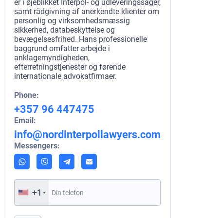
er i øjeblikket Interpol- og udleveringssager,
samt rådgivning af anerkendte klienter om
personlig og virksomhedsmæssig
sikkerhed, databeskyttelse og
bevægelsesfrihed. Hans professionelle
baggrund omfatter arbejde i
anklagemyndigheden,
efterretningstjenester og førende
internationale advokatfirmaer.
Phone:
+357 96 447475
Email:
info@nordinterpollawyers.com
Messengers:
+1