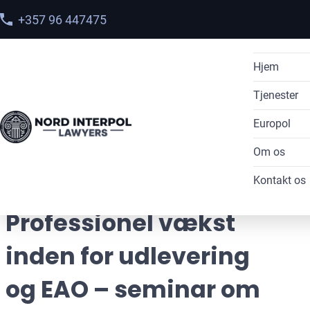
+357 96 447475
Hjem
Tjenester
Europol
Udleveri
Home
>
Blog
Om os
Interpol
Adgang t
> Professionel vækst inden for udlevering og
EAO – seminar om udlevering 2025
Kontakt os
Interpol 
Sletning
Mød vor
Fjern
Interpol 
Klage ti
Vores sa
Professionel vækst
Interpol 
Dataover
Blog
inden for udlevering
Interpol 
Forebygg
og EAO – seminar om
Interpol 
Sag ved