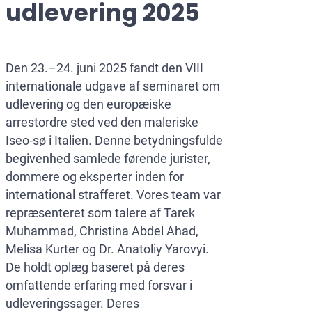
udlevering 2025
Menneske
World-Ch
Europol-
Databesk
Den 23.–24. juni 2025 fandt den VIII
Økonomis
internationale udgave af seminaret om
udlevering og den europæiske
arrestordre sted ved den maleriske
Iseo-sø i Italien. Denne betydningsfulde
begivenhed samlede førende jurister,
dommere og eksperter inden for
international strafferet. Vores team var
repræsenteret som talere af Tarek
Muhammad, Christina Abdel Ahad,
Melisa Kurter og Dr. Anatoliy Yarovyi.
De holdt oplæg baseret på deres
omfattende erfaring med forsvar i
udleveringssager. Deres