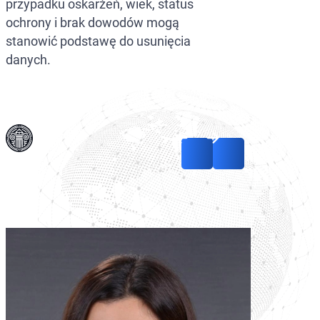
przypadku oskarżeń, wiek, status
ochrony i brak dowodów mogą
stanowić podstawę do usunięcia
danych.
Rosja / Interpol —
aktualizacja danych
dotyczących
międzynarodowego
poszukiwania i
usunięcie naruszeń
proceduralnych
Read more