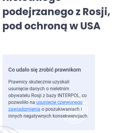
Prawa Czł
Usunięcie 
podejrzanego z Rosji,
Prawnicy 
Ochrona d
pod ochroną w USA
Przestępcz
Co udało się zrobić prawnikom
Prawnicy skutecznie uzyskali
usunięcie danych o nieletnim
obywatelu Rosji z bazy INTERPOL, co
pozwoliło na
usunięcie czerwonego
zawiadomienia
o poszukiwaniach i
innych negatywnych konsekwencjach.