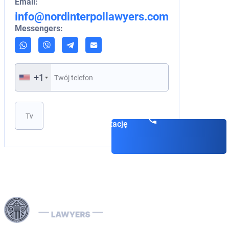
Email:
info@nordinterpollawyers.com
Messengers:
+1
Zarezerwuj
konsultację