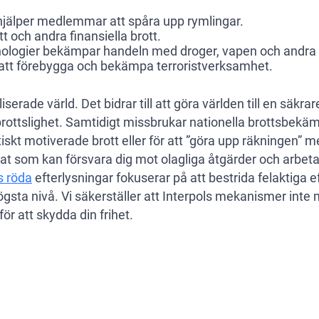
 hjälper medlemmar att spåra upp rymlingar.
t och andra finansiella brott.
ologier bekämpar handeln med droger, vapen och andra il
 att förebygga och bekämpa terroristverksamhet.
serade värld. Det bidrar till att göra världen till en säkr
brottslighet. Samtidigt missbrukar nationella brottsbek
tiskt motiverade brott eller för att ”göra upp räkningen”
kat som kan försvara dig mot olagliga åtgärder och arbeta 
s röda
efterlysningar fokuserar på att bestrida felaktiga e
gsta nivå. Vi säkerställer att Interpols mekanismer inte 
för att skydda din frihet.