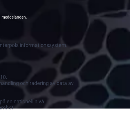
da meddelanden.
Interpols informationssystem.
010.
behandling och radering av data av
på en nationell nivå.
samhet.