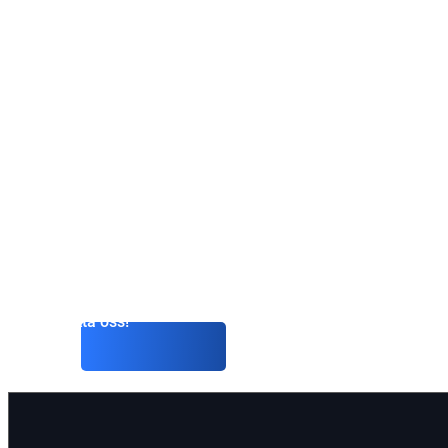
Red Notice Advok
När det gäller internationell brottsbekämpning är Inter
organisationen. Med 195 medlemsländer involverade är
för att underlätta internationellt polissamarbete.
Om du letar efter en Interpol Red Notice-advokatbyrå i S
hjälpa till med ett juridiskt ärende hos Interpol, har du k
engagerade i att bestrida INTERPOL-notiser och komme
dig säkert genom hela processen fram till den slutliga lö
fall.
Kontakta oss!