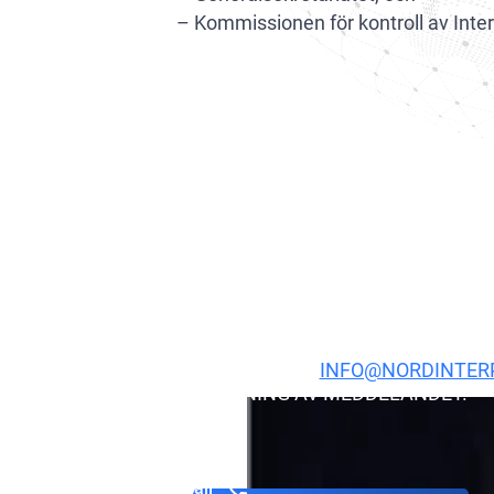
– Kommissionen för kontroll av Inter
Sök ditt namn
NDEN FINNS INTE I DEN OFFENTLIGA DATABASEN. D
95 LÄNDER VÄRLDEN ÖVER. KONTAKTA VÅR ADVOKAT
CKA ETT E-POSTMEDDELANDE TILL
INFO@NORDINTER
KAN ANSÖKA OM BORTTAGNING AV MEDDELANDET.
Get a call