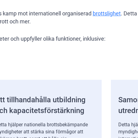
as kamp mot internationell organiserad
brottslighet
. Detta
rott och mer.
er och uppfyller olika funktioner, inklusive:
tt tillhandahålla utbildning
Samor
ch kapacitetsförstärkning
utred
tta hjälper nationella brottsbekämpande
Detta hj
ndigheter att stärka sina förmågor att
myndighet