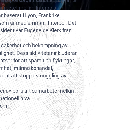
minalpolisorganisationen, syftar till
marbetet mellan Interpols
baserat i Lyon, Frankrike.
 som är medlemmar i Interpol. Det
sident var Eugène de Klerk från
än säkerhet och bekämpning av
lighet. Dess aktiviteter inkluderar
atser för att spåra upp flyktingar,
amhet, människohandel,
samt att stoppa smuggling av
yper av polisiärt samarbete mellan
ationell nivå.
som: