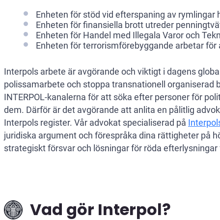
Enheten för stöd vid efterspaning av rymlingar
Enheten för finansiella brott utreder penningtvät
Enheten för Handel med Illegala Varor och Tekn
Enheten för terrorismförebyggande arbetar för
Interpols arbete är avgörande och viktigt i dagens globali
polissamarbete och stoppa transnationell organiserad 
INTERPOL-kanalerna för att söka efter personer för poli
dem. Därför är det avgörande att anlita en pålitlig advo
Interpols register. Vår advokat specialiserad på
Interpol
juridiska argument och förespråka dina rättigheter på hö
strategiskt försvar och lösningar för röda efterlysningar 
Vad gör Interpol?