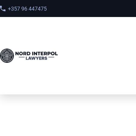
+357 96 447475
Interpol Red Noti
Advokatbyrå | Int