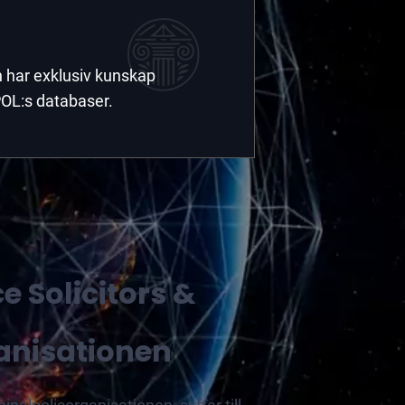
n har exklusiv kunskap
POL:s databaser.
e Solicitors &
anisationen