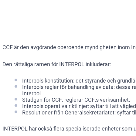
INTERPOL har en (1) offentlig
CCF är den avgörande oberoende myndigheten inom Inter
Den rättsliga ramen för INTERPOL inkluderar:
Interpols konstitution: det styrande och grund
Interpols regler för behandling av data: dessa re
Interpol.
Stadgan för CCF: reglerar CCF:s verksamhet.
Interpols operativa riktlinjer: syftar till att vä
Resolutioner från Generalsekretariatet: syftar t
INTERPOL har också flera specialiserade enheter som ut