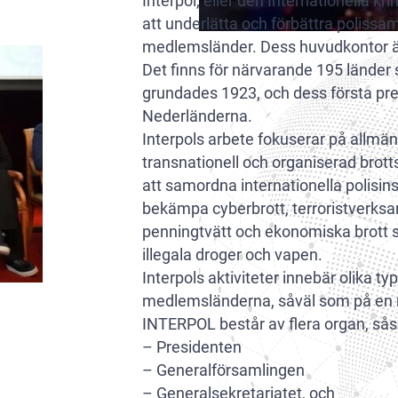
Interpol, eller den Internationella kri
att underlätta och förbättra polissa
medlemsländer. Dess huvudkontor är 
Det finns för närvarande 195 länder
grundades 1923, och dess första pre
Nederländerna.
Interpols arbete fokuserar på allm
transnationell och organiserad brotts
att samordna internationella polisins
bekämpa cyberbrott, terroristverks
penningtvätt och ekonomiska brott 
illegala droger och vapen.
Interpols aktiviteter innebär olika t
medlemsländerna, såväl som på en n
INTERPOL består av flera organ, så
– Presidenten
– Generalförsamlingen
– Generalsekretariatet, och