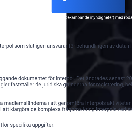
 och (2) privat lista (endast för brottsbekämpande myndigheter) med rö
pol som slutligen ansvarar för behandlingen av data i 
läggande dokumentet för Interpol. Det ändrades senast 2
gler fastställer de juridiska grunderna för registrering, 
gleda medlemsländerna i att genomföra Interpols aktiviteter 
ill att klargöra de komplexa frågorna kring Interpols verk
för specifika uppgifter: