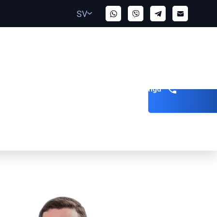
SV
Bli uppringd