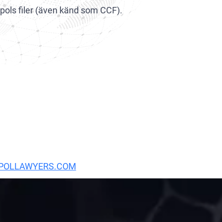
pols filer (även känd som CCF).
ÄRFÖR MÅSTE DU VARA UPPMÄRKSAM,
 DMYTRO KONOVALENKO FÖR EN
POLLAWYERS.COM
OCH TA REDA PÅ