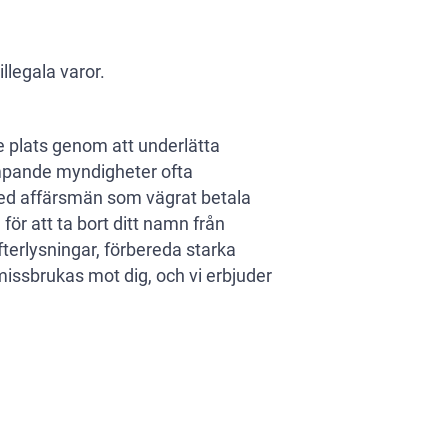
legala varor.
are plats genom att underlätta
ämpande myndigheter ofta
 med affärsmän som vägrat betala
för att ta bort ditt namn från
fterlysningar, förbereda starka
missbrukas mot dig, och vi erbjuder