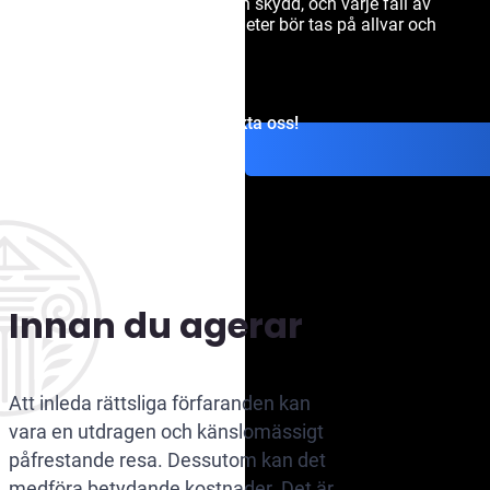
grundläggande friheter och skydd, och varje fall av
kränkning av dessa rättigheter bör tas på allvar och
åtgärdas omedelbart.
Kontakta oss!
Innan du agerar
Att inleda rättsliga förfaranden kan
vara en utdragen och känslomässigt
påfrestande resa. Dessutom kan det
medföra betydande kostnader. Det är