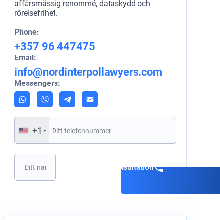
affärsmässig renommé, dataskydd och
rörelsefrihet.
Phone:
+357 96 447475
Email:
info@nordinterpollawyers.com
Messengers:
+1
Boka en konsultation