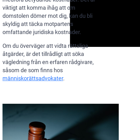
viktigt att komma ihåg att om
domstolen dömer mot dig, kan du bli
skyldig att täcka motpartens
omfattande juridiska kostnader.
Om du överväger att vidta rättsliga
åtgärder, är det tillrådligt att söka
vägledning från en erfaren rådgivare,
såsom de som finns hos
människorättsadvokater
.