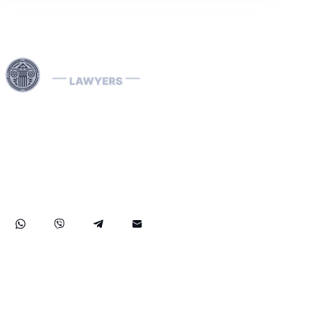
Våra Interpol-advokater är specialiserade på att hantera
internationella rättsärenden, inklusive ekonomisk
brottslighet och landsspecifika rättsprocesser. Vi hanterar
effektivt Interpol-notiser (röda, gröna, blå) och diffusions,
assisterar vid avlägsnande av internationella
arresteringsorder och erbjuder strategiska juridiska
lösningar för att skydda dina rättigheter globalt.