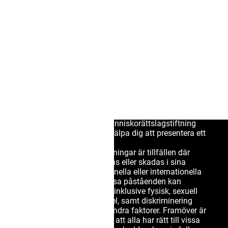
mänskliga
rättigheter
Om du tror att dina rättigheter har blivit kränkta är
vår människorättsadvokat i Sverige här för att hjälpa
dig att göra en anmälan till Europadomstolen för de
mänskliga rättigheterna. Vårt erfarna team förstår
komplexiteten i svensk människorättslagstiftning
och är dedikerade till att hjälpa dig att presentera ett
starkt fall.
Mänskliga rättighetskränkningar är tillfällen där
individer eller grupper nekas eller skadas i sina
grundläggande konstitutionella eller internationella
mänskliga rättigheter. Dessa påståenden kan
omfatta en rad övergrepp, inklusive fysisk, sexuell
eller emotionell misshandel, samt diskriminering
baserad på ras, kön eller andra faktorer. Framöver är
det viktigt att komma ihåg att alla har rätt till vissa