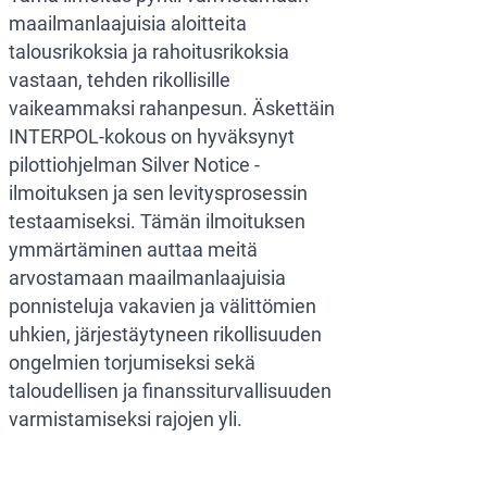
maailmanlaajuisia aloitteita
talousrikoksia ja rahoitusrikoksia
vastaan, tehden rikollisille
vaikeammaksi rahanpesun. Äskettäin
INTERPOL-kokous on hyväksynyt
pilottiohjelman Silver Notice -
ilmoituksen ja sen levitysprosessin
testaamiseksi. Tämän ilmoituksen
ymmärtäminen auttaa meitä
arvostamaan maailmanlaajuisia
ponnisteluja vakavien ja välittömien
uhkien, järjestäytyneen rikollisuuden
ongelmien torjumiseksi sekä
taloudellisen ja finanssiturvallisuuden
varmistamiseksi rajojen yli.