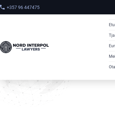
+357 96 447475
Etu
Tja
Eur
Home
>
Palvelut
>
Interpol Silver Notice
Mei
Ota
Interpol Silver
Notice