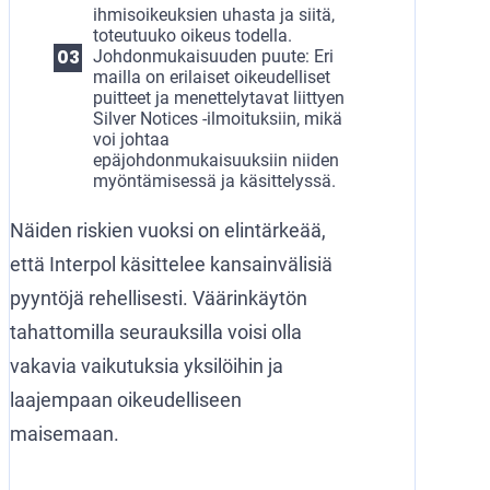
ihmisoikeuksien uhasta ja siitä,
toteutuuko oikeus todella.
Johdonmukaisuuden puute: Eri
mailla on erilaiset oikeudelliset
puitteet ja menettelytavat liittyen
Silver Notices -ilmoituksiin, mikä
voi johtaa
epäjohdonmukaisuuksiin niiden
myöntämisessä ja käsittelyssä.
Näiden riskien vuoksi on elintärkeää,
että Interpol käsittelee kansainvälisiä
pyyntöjä rehellisesti. Väärinkäytön
tahattomilla seurauksilla voisi olla
vakavia vaikutuksia yksilöihin ja
laajempaan oikeudelliseen
maisemaan.