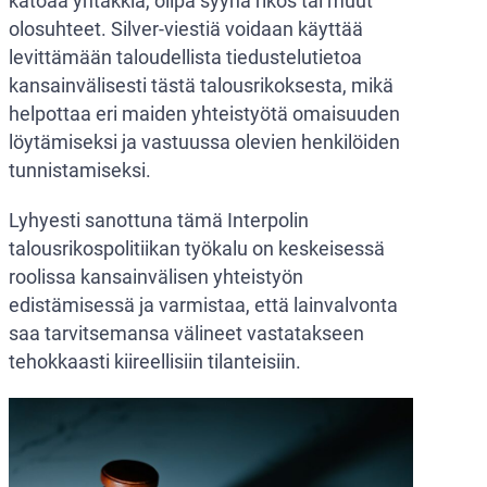
katoaa yhtäkkiä, olipa syynä rikos tai muut
olosuhteet. Silver-viestiä voidaan käyttää
levittämään taloudellista tiedustelutietoa
kansainvälisesti tästä talousrikoksesta, mikä
helpottaa eri maiden yhteistyötä omaisuuden
löytämiseksi ja vastuussa olevien henkilöiden
tunnistamiseksi.
Lyhyesti sanottuna tämä Interpolin
talousrikospolitiikan työkalu on keskeisessä
roolissa kansainvälisen yhteistyön
edistämisessä ja varmistaa, että lainvalvonta
saa tarvitsemansa välineet vastatakseen
tehokkaasti kiireellisiin tilanteisiin.