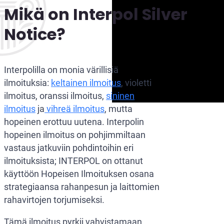
Mikä on Interpol Silver
Notice?
Interpolilla on monia värillisiä
ilmoituksia:
keltainen ilmoitus
, violetti
ilmoitus, oranssi ilmoitus,
sininen
ilmoitus
ja
vihreä ilmoitus
, mutta
hopeinen erottuu uutena. Interpolin
hopeinen ilmoitus on pohjimmiltaan
vastaus jatkuviin pohdintoihin eri
ilmoituksista; INTERPOL on ottanut
käyttöön Hopeisen Ilmoituksen osana
strategiaansa rahanpesun ja laittomien
rahavirtojen torjumiseksi.
Tämä ilmoitus pyrkii vahvistamaan