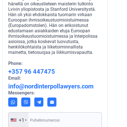
hänellä on oikeustieteen maisterin tutkinto
Lvivin yliopistosta ja Stanford Universitystä.
Hän oli yksi ehdokkaista tuomarin virkaan
Euroopan ihmisoikeustuomioistuimessa
(Europadomstolen). Hän on erikoistunut
edustamaan asiakkaiden etuja Euroopan
ihmisoikeustuomioistuimessa ja Interpolissa
asioissa, jotka koskevat luovutusta,
henkilökohtaista ja liiketoiminnallista
mainetta, tietosuojaa ja liikkumisvapautta.
Phone:
+357 96 447475
Email:
info@nordinterpollawyers.com
Messengers:
+1