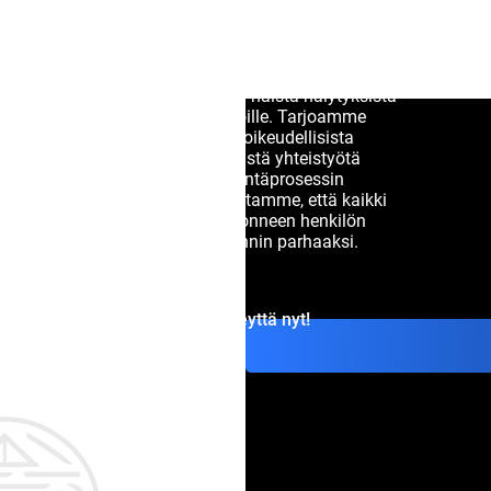
Oikeudellinen tiimimme Suomessa on kokenut
käsittelemään tapauksia, jotka liittyvät Silver Notices
-ilmoituksiin, tarjoten apua näistä hälytyksistä
kärsiville perheille ja yksilöille. Tarjoamme
asiantuntevaa neuvontaa oikeudellisista
vaikutuksista, teemme tiivistä yhteistyötä
viranomaisten kanssa etsintäprosessin
nopeuttamiseksi ja varmistamme, että kaikki
toimenpiteet tehdään kadonneen henkilön
turvallisuuden ja hyvinvoinnin parhaaksi.
Ota yhteyttä nyt!