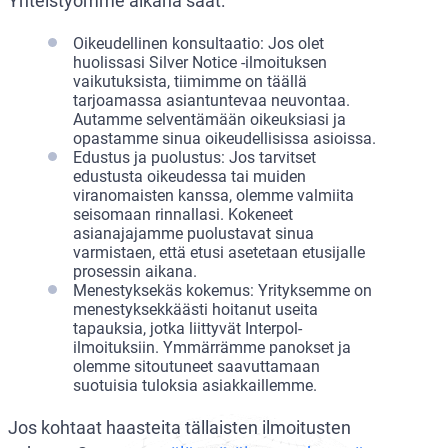
Yhteistyömme aikana saat:
Oikeudellinen konsultaatio: Jos olet
huolissasi Silver Notice -ilmoituksen
vaikutuksista, tiimimme on täällä
tarjoamassa asiantuntevaa neuvontaa.
Autamme selventämään oikeuksiasi ja
opastamme sinua oikeudellisissa asioissa.
Edustus ja puolustus: Jos tarvitset
edustusta oikeudessa tai muiden
viranomaisten kanssa, olemme valmiita
seisomaan rinnallasi. Kokeneet
asianajajamme puolustavat sinua
varmistaen, että etusi asetetaan etusijalle
prosessin aikana.
Menestyksekäs kokemus: Yrityksemme on
menestyksekkäästi hoitanut useita
tapauksia, jotka liittyvät Interpol-
ilmoituksiin. Ymmärrämme panokset ja
olemme sitoutuneet saavuttamaan
suotuisia tuloksia asiakkaillemme.
Jos kohtaat haasteita tällaisten ilmoitusten