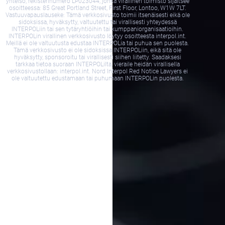
yhteisö, rekisterinumero LP023044, jonka virallinen toimisto sijaitsee
osoitteessa: 85 Great Portland Street, First Floor, Lontoo, W1W 7LT.
Vastuuvapauslauseke: Tämä verkkosivusto toimii itsenäisesti eikä ole
sidoksissa, hyväksytty, valtuutettu tai virallisesti yhteydessä
INTERPOLiin tai sen tytäryhtiöihin tai kumppaniorganisaatioihin.
INTERPOLin virallinen verkkosivusto löytyy osoitteesta interpol.int.
Meillä ei ole valtuutusta edustaa INTERPOLia tai puhua sen puolesta.
Tämä verkkosivusto ei ole sidoksissa INTERPOLiin, eikä sitä ole
hyväksytty, sponsoroitu tai virallisesti siihen liitetty. Saadaksesi
tarkkaa tietoa suoraan INTERPOLilta, vieraile heidän virallisella
verkkosivustollaan: interpol.int. Nord Interpol Red Notice Lawyers ei
ole valtuutettu edustamaan tai puhumaan INTERPOLin puolesta.