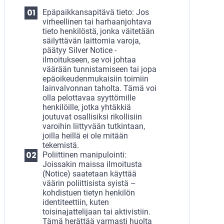
Epäpaikkansapitävä tieto: Jos
virheellinen tai harhaanjohtava
tieto henkilöstä, jonka väitetään
säilyttävän laittomia varoja,
päätyy Silver Notice -
ilmoitukseen, se voi johtaa
väärään tunnistamiseen tai jopa
epäoikeudenmukaisiin toimiin
lainvalvonnan taholta. Tämä voi
olla pelottavaa syyttömille
henkilöille, jotka yhtäkkiä
joutuvat osallisiksi rikollisiin
varoihin liittyvään tutkintaan,
joilla heillä ei ole mitään
tekemistä.
Poliittinen manipulointi:
Joissakin maissa ilmoitusta
(Notice) saatetaan käyttää
väärin poliittisista syistä –
kohdistuen tietyn henkilön
identiteettiin, kuten
toisinajattelijaan tai aktivistiin.
Tämä herättää varmasti huolta