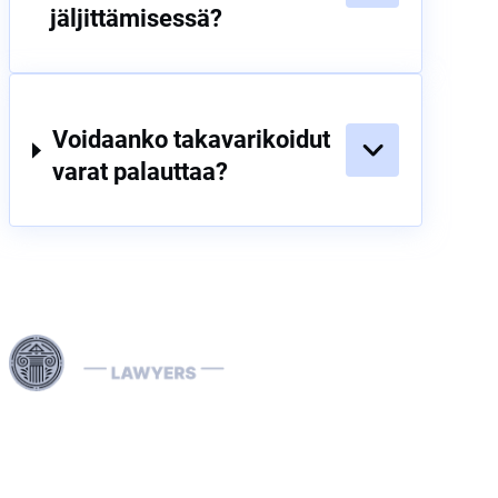
jäljittämisessä?
Voidaanko takavarikoidut
varat palauttaa?
Interpol-lakimiehemme ovat erikoistuneet kansainvälisiin
oikeudellisiin asioihin, mukaan lukien talousrikokset sekä
kunkin maan erityiset oikeudenkäyntimenettelyt.
Käsittelemme tehokkaasti Interpolin ilmoituksia (punaisia,