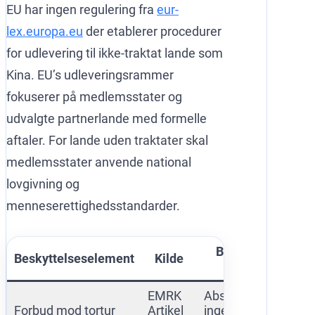
EU har ingen regulering fra
eur-
lex.europa.eu
der etablerer procedurer
for udlevering til ikke-traktat lande som
Kina. EU’s udleveringsrammer
fokuserer på medlemsstater og
udvalgte partnerlande med formelle
aftaler. For lande uden traktater skal
medlemsstater anvende national
lovgivning og
menneserettighedsstandarder.
Beskyttelsens
Beskyttelseselement
Kilde
omfang
EMRK
Absolut forbud –
Forbud mod tortur
Artikel
ingen undtagelser