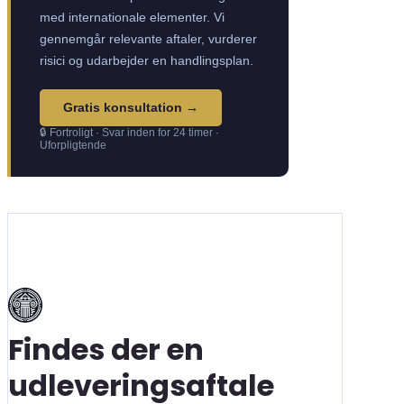
med internationale elementer. Vi
gennemgår relevante aftaler, vurderer
risici og udarbejder en handlingsplan.
Gratis konsultation →
🔒 Fortroligt · Svar inden for 24 timer ·
Uforpligtende
Findes der en
udleveringsaftale