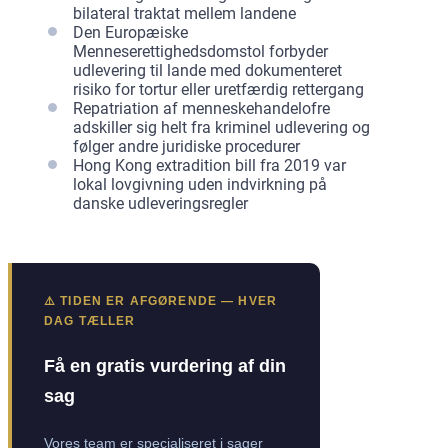
bilateral traktat mellem landene
Den Europæiske
Menneserettighedsdomstol forbyder
udlevering til lande med dokumenteret
risiko for tortur eller uretfærdig rettergang
Repatriation af menneskehandelofre
adskiller sig helt fra kriminel udlevering og
følger andre juridiske procedurer
Hong Kong extradition bill fra 2019 var
lokal lovgivning uden indvirkning på
danske udleveringsregler
⚠️ TIDEN ER AFGØRENDE — HVER
DAG TÆLLER
Få en gratis vurdering af din
sag
Vores team er specialiseret i sager