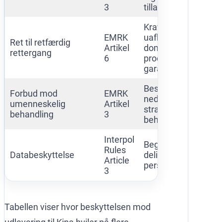
3
tilladt
Krav om
EMRK
uafhængige
Ret til retfærdig
Artikel
domstole og
rettergang
6
procedurelle
garantier
Beskyttelse mod
Forbud mod
EMRK
nedværdigende
umenneskelig
Artikel
straf eller
behandling
3
behandling
Interpol
Begrænsning af
Rules
Databeskyttelse
deling af
Article
personoplysninger
3
Tabellen viser hvor beskyttelsen mod