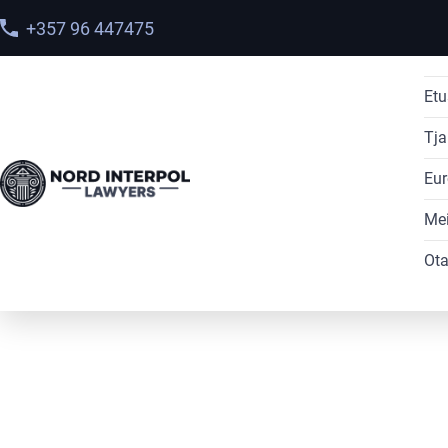
+357 96 447475
Etu
Tja
Eur
Mei
Ota
Interpol Red
Notice Law
Firm | Interpol
Asianajajat