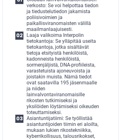
verkosto: Se voi helpottaa tiedon
ja tiedustelutiedon jakamista
poliisivoimien ja
paikallisviranomaisten välillä
maailmanlaajuisesti.
Laaja valikoima Interpolin
tietokantoja: Se ylläpitää useita
tietokantoja, jotka sisältävät
tietoja etsityistä henkilöistä,
kadonneista henkilöistä,
sormenjäljistä, DNA-profiileista,
varastetuista ajoneuvoista ja
joistakin muista. Nämä tiedot
ovat saatavilla 195 jäsenmaalle
ja niiden
lainvalvontaviranomaisille
rikosten tutkimiseksi ja
yksilöiden löytämiseksi oikeuden
toteuttamiseksi.
Asiantuntijatiimi: Se työllistää
asiantuntijoiden tiimin eri aloilta,
mukaan lukien rikostekniikka,
kyberrikollisuus, talousrikokset,