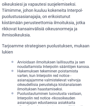
oikeuksiesi ja vapautesi suojelemiseksi.
Tiimimme, johon kuuluu kokeneita Interpol-
puolustusasianajajia, on erikoistunut
kiistämään perusteettomia ilmoituksia, jotka
rikkovat kansainvälisiä oikeusnormeja ja
ihmisoikeuksia.
Tarjoamme strategisen puolustuksen, mukaan
lukien
Arvioidaan ilmoituksen laillisuutta ja sen
noudattamista Interpolin sääntöjen kanssa.
Hakemuksen tekeminen poistamista
varten, kun Interpolin red notice -
asianajajamme valmistelevat vahvoja
oikeudellisia perusteluja kiistanalaisen
ilmoituksen haastamiseksi.
Puolustautuminen luovutusta vastaan,
Interpolin red notice -rikosoikeuden
asianajajan edustaessa asiakkaita