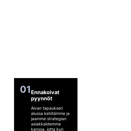
kyseisessä maassa.
Jos joku pidätetään Red Noticen
vuoksi, hänet voidaan luovuttaa
maahan, joka hakee
syytetoimia. Jos haluat poistaa
Red Noticen, sinun tulisi aloittaa
prosessi mahdollisimman pian
ennen kuin Red Noticea
käytetään pidätyksen
perusteena.
01
Ennakoivat
pyynnöt
Aivan tapauksen
alussa kehitämme ja
jaamme strategian
asiakkaidemme
kanssa, jotta kun