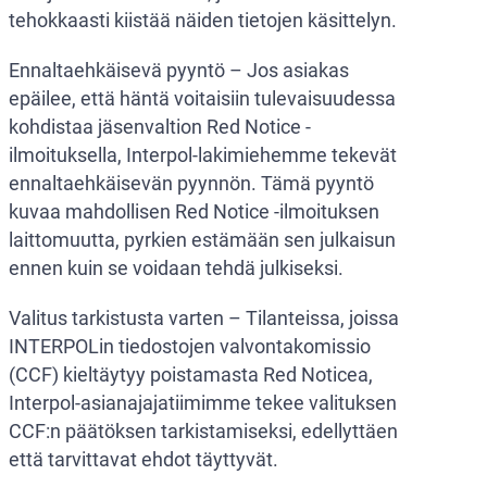
tehokkaasti kiistää näiden tietojen käsittelyn.
Ennaltaehkäisevä pyyntö – Jos asiakas
epäilee, että häntä voitaisiin tulevaisuudessa
kohdistaa jäsenvaltion Red Notice -
ilmoituksella, Interpol-lakimiehemme tekevät
ennaltaehkäisevän pyynnön. Tämä pyyntö
kuvaa mahdollisen Red Notice -ilmoituksen
laittomuutta, pyrkien estämään sen julkaisun
ennen kuin se voidaan tehdä julkiseksi.
Valitus tarkistusta varten – Tilanteissa, joissa
INTERPOLin tiedostojen valvontakomissio
(CCF) kieltäytyy poistamasta Red Noticea,
Interpol-asianajajatiimimme tekee valituksen
CCF:n päätöksen tarkistamiseksi, edellyttäen
että tarvittavat ehdot täyttyvät.