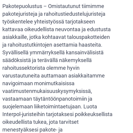
Pakotepuolustus – Omistautunut tiimimme
pakotejuristeja ja rahoitustiedustelujuristeja
työskentelee yhteistyössä tarjotakseen
kattavaa oikeudellista neuvontaa ja edustusta
asiakkaille, jotka kohtaavat talouspakotteiden
ja rahoitustutkintojen asettamia haasteita.
Syvällisellä ymmärryksellä kansainvälisistä
säädöksistä ja terävällä näkemyksellä
rahoitussektorista olemme hyvin
varustautuneita auttamaan asiakkaitamme
navigoimaan monimutkaisissa
vaatimustenmukaisuuskysymyksissä,
vastaamaan täytäntöönpanotoimiin ja
suojelemaan liiketoimintaetujaan. Luota
Interpol-juristeihin tarjotaksesi poikkeuksellista
oikeudellista tukea, jota tarvitset
menestyäksesi pakote- ja