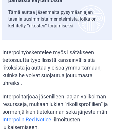
parhaista käytännöistä
Tämä auttaa jäsenmaita pysymään ajan
tasalla uusimmista menetelmistä, jotka on
kehitetty ”rikosten” torjumiseksi.
Interpol työskentelee myös lisätäkseen
tietoisuutta tyypillisistä kansainvälisistä
rikoksista ja auttaa yleisöä ymmärtämään,
kuinka he voivat suojautua joutumasta
uhreiksi.
Interpol tarjoaa jäsenilleen laajan valikoiman
resursseja, mukaan lukien ”rikollisprofiilien” ja
sormenjälkien tietokannan sekä järjestelmän
Interpolin Red Notice
-ilmoitusten
julkaisemiseen.