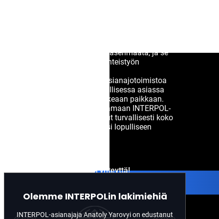
Kun kyse on kansainvälisestä
lainvalvontatoiminnasta, Interpol on johtava
organisaatio. Mukana on 195 jäsenmaata, ja se
vastaa kansainvälisen poliisiyhteistyön
edistämisestä.
Jos etsit Interpol Red Notice -asianajotoimistoa
Suomessa auttamaan oikeudellisessa asiassa
Interpolin kanssa, olet tullut oikeaan paikkaan.
Olemme omistautuneet haastamaan INTERPOL-
ilmoituksia ja opastamme sinut turvallisesti koko
prosessin läpi aina tapaukseesi lopulliseen
ratkaisuun asti.
Ota meihin yhteyttä!
Olemme INTERPOLin lakimiehiä
INTERPOL-asianajaja Anatoly Yarovyi on edustanut