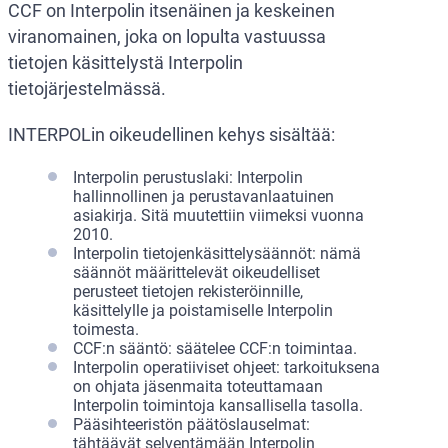
CCF on Interpolin itsenäinen ja keskeinen
viranomainen, joka on lopulta vastuussa
tietojen käsittelystä Interpolin
tietojärjestelmässä.
INTERPOLin oikeudellinen kehys sisältää:
Interpolin perustuslaki: Interpolin
hallinnollinen ja perustavanlaatuinen
asiakirja. Sitä muutettiin viimeksi vuonna
2010.
Interpolin tietojenkäsittelysäännöt: nämä
säännöt määrittelevät oikeudelliset
perusteet tietojen rekisteröinnille,
käsittelylle ja poistamiselle Interpolin
toimesta.
CCF:n sääntö: säätelee CCF:n toimintaa.
Interpolin operatiiviset ohjeet: tarkoituksena
on ohjata jäsenmaita toteuttamaan
Interpolin toimintoja kansallisella tasolla.
Pääsihteeristön päätöslauselmat:
tähtäävät selventämään Interpolin