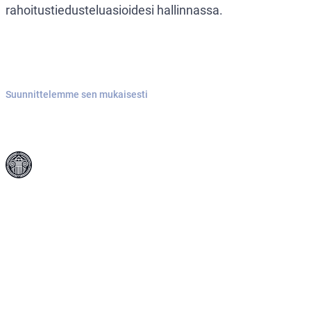
rahoitustiedusteluasioidesi hallinnassa.
Suunnittelemme sen mukaisesti
Karkureiden
luovutuksen
käsittely
Punainen ilmoitus annetaan,
kun maa haluaa apua
INTERPOLin muilta jäsenmailta
henkilön pidättämisessä ja
luovuttamisessa, joka on
väitetysti tehnyt rikoksen