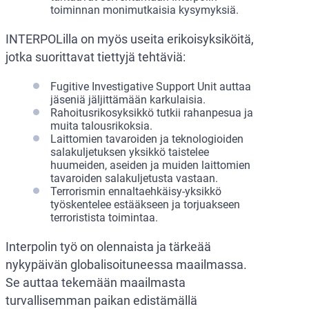
toiminnan monimutkaisia kysymyksiä.
INTERPOLilla on myös useita erikoisyksiköitä,
jotka suorittavat tiettyjä tehtäviä:
Fugitive Investigative Support Unit auttaa
jäseniä jäljittämään karkulaisia.
Rahoitusrikosyksikkö tutkii rahanpesua ja
muita talousrikoksia.
Laittomien tavaroiden ja teknologioiden
salakuljetuksen yksikkö taistelee
huumeiden, aseiden ja muiden laittomien
tavaroiden salakuljetusta vastaan.
Terrorismin ennaltaehkäisy-yksikkö
työskentelee estääkseen ja torjuakseen
terroristista toimintaa.
Interpolin työ on olennaista ja tärkeää
nykypäivän globalisoituneessa maailmassa.
Se auttaa tekemään maailmasta
turvallisemman paikan edistämällä