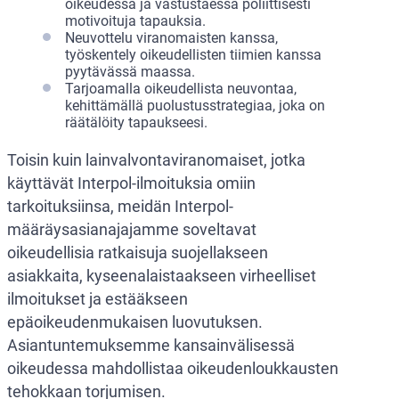
oikeudessa ja vastustaessa poliittisesti
motivoituja tapauksia.
Neuvottelu viranomaisten kanssa,
työskentely oikeudellisten tiimien kanssa
pyytävässä maassa.
Tarjoamalla oikeudellista neuvontaa,
kehittämällä puolustusstrategiaa, joka on
räätälöity tapaukseesi.
Toisin kuin lainvalvontaviranomaiset, jotka
käyttävät Interpol-ilmoituksia omiin
tarkoituksiinsa, meidän Interpol-
määräysasianajajamme soveltavat
oikeudellisia ratkaisuja suojellakseen
asiakkaita, kyseenalaistaakseen virheelliset
ilmoitukset ja estääkseen
epäoikeudenmukaisen luovutuksen.
Asiantuntemuksemme kansainvälisessä
oikeudessa mahdollistaa oikeudenloukkausten
tehokkaan torjumisen.