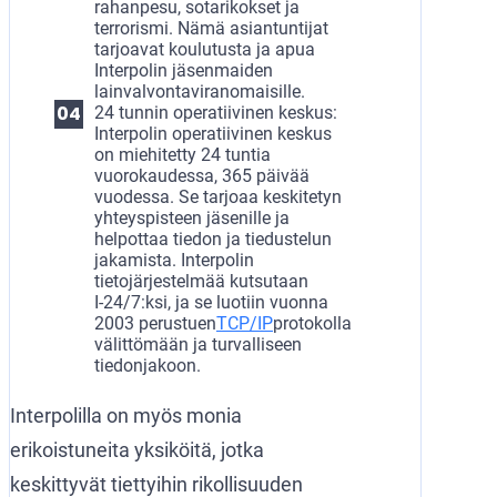
rahanpesu, sotarikokset ja
terrorismi. Nämä asiantuntijat
tarjoavat koulutusta ja apua
Interpolin jäsenmaiden
lainvalvontaviranomaisille.
24 tunnin operatiivinen keskus:
Interpolin operatiivinen keskus
on miehitetty 24 tuntia
vuorokaudessa, 365 päivää
vuodessa. Se tarjoaa keskitetyn
yhteyspisteen jäsenille ja
helpottaa tiedon ja tiedustelun
jakamista. Interpolin
tietojärjestelmää kutsutaan
І-24/7:ksi, ja se luotiin vuonna
2003 perustuen
TCP/IP
protokolla
välittömään ja turvalliseen
tiedonjakoon.
Interpolilla on myös monia
erikoistuneita yksiköitä, jotka
keskittyvät tiettyihin rikollisuuden