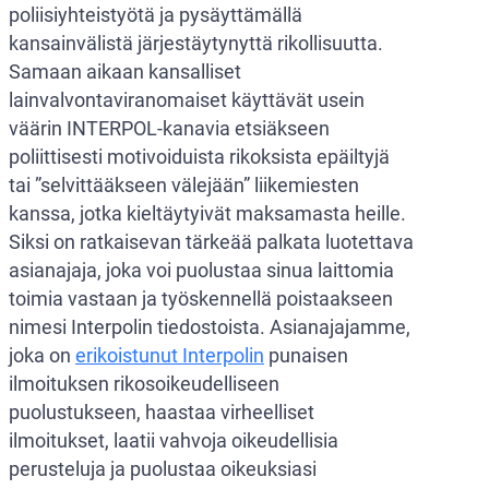
poliisiyhteistyötä ja pysäyttämällä
kansainvälistä järjestäytynyttä rikollisuutta.
Samaan aikaan kansalliset
lainvalvontaviranomaiset käyttävät usein
väärin INTERPOL-kanavia etsiäkseen
poliittisesti motivoiduista rikoksista epäiltyjä
tai ”selvittääkseen välejään” liikemiesten
kanssa, jotka kieltäytyivät maksamasta heille.
Siksi on ratkaisevan tärkeää palkata luotettava
asianajaja, joka voi puolustaa sinua laittomia
toimia vastaan ja työskennellä poistaakseen
nimesi Interpolin tiedostoista. Asianajajamme,
joka on
erikoistunut Interpolin
punaisen
ilmoituksen rikosoikeudelliseen
puolustukseen, haastaa virheelliset
ilmoitukset, laatii vahvoja oikeudellisia
perusteluja ja puolustaa oikeuksiasi