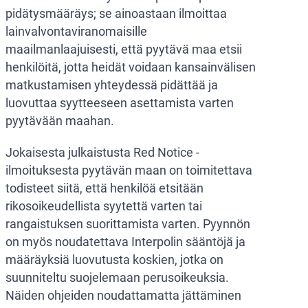
pidätysmääräys; se ainoastaan ilmoittaa
lainvalvontaviranomaisille
maailmanlaajuisesti, että pyytävä maa etsii
henkilöitä, jotta heidät voidaan kansainvälisen
matkustamisen yhteydessä pidättää ja
luovuttaa syytteeseen asettamista varten
pyytävään maahan.
Jokaisesta julkaistusta Red Notice -
ilmoituksesta pyytävän maan on toimitettava
todisteet siitä, että henkilöä etsitään
rikosoikeudellista syytettä varten tai
rangaistuksen suorittamista varten. Pyynnön
on myös noudatettava Interpolin sääntöjä ja
määräyksiä luovutusta koskien, jotka on
suunniteltu suojelemaan perusoikeuksia.
Näiden ohjeiden noudattamatta jättäminen