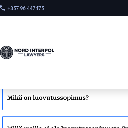
+357 96 447475
FAQ
Mikä on luovutussopimus?