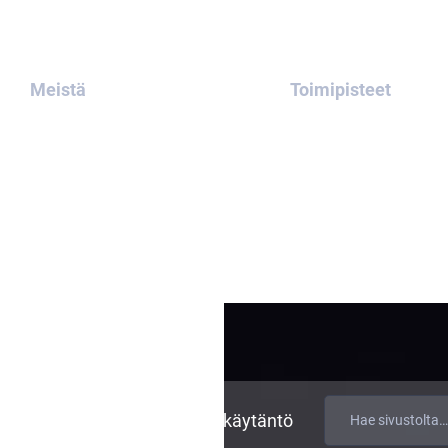
Meistä
Toimipisteet
Meistä
Ota meihin
yhteyttä
Tapauksemme
Blogi
ietosuojakäytäntö
Evästekäytäntö