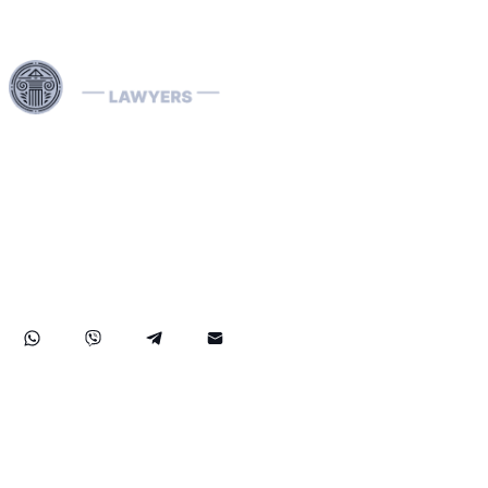
Interpol-lakimiehemme ovat erikoistuneet kansainvälisiin
oikeudellisiin asioihin, mukaan lukien talousrikokset sekä
kunkin maan erityiset oikeudenkäyntimenettelyt.
Käsittelemme tehokkaasti Interpolin ilmoituksia (punaisia,
vihreitä, sinisiä) ja diffuusioita, autamme poistamaan
kansainvälisiä pidätysmääräyksiä sekä tarjoamme
strategisia oikeudellisia ratkaisuja, joiden tavoitteena on
suojella oikeuksiasi kaikkialla maailmassa.
Vastuuvapauslauseke
Ehdot ja edellytykset
T