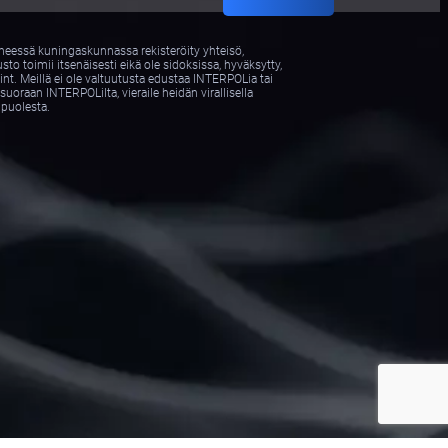
neessä kuningaskunnassa rekisteröity yhteisö,
o toimii itsenäisesti eikä ole sidoksissa, hyväksytty,
int. Meillä ei ole valtuutusta edustaa INTERPOLia tai
suoraan INTERPOLilta, vieraile heidän virallisella
 puolesta.