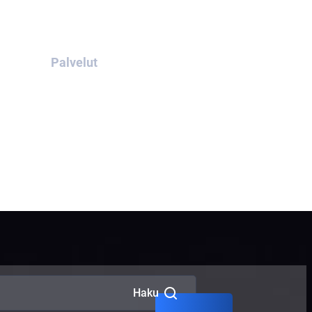
Palvelut
Interpol Red Notice
Interpol Green Notice
Interpol Blue Notice
Haku