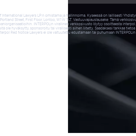
International Lawyers LP:n omistama ja hallinnoima. Kyseessä on laillisesti Yhdisty
 Portland Street, First Floor, Lontoo, W1W 7LT. Vastuuvapauslauseke: Tämä verkkosivust
paniorganisaatioihin. INTERPOLin virallinen verkkosivusto löytyy osoitteesta interpol.
ole hyväksytty, sponsoroitu tai virallisesti siihen liitetty. Saadaksesi tarkkaa tietoa 
 Interpol Red Notice Lawyers ei ole valtuutettu edustamaan tai puhumaan INTERPOLin