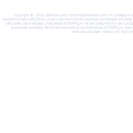
Copyright © - 2026 Verkkosivusto nordinterpollawyers.com on Collegium of 
rekisterinumero LP023044, jonka virallinen toimisto sijaitsee osoitteessa: 85 Great
valtuutettu tai virallisesti yhteydessä INTERPOLiin tai sen tytäryhtiöihin tai kump
puhua sen puolesta. Tämä verkkosivusto ei ole sidoksissa INTERPOLiin, eikä sitä 
verkkosivustollaan: interpol.int. Nord