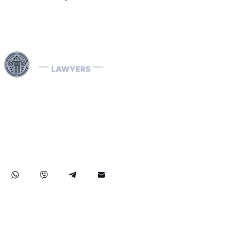
Våre Interpol-advokater er spesialiserte på å håndtere
internasjonale juridiske saker, inkludert økonomisk
kriminalitet og landspesifikke rettsprosesser. Vi håndterer
effektivt Interpol-varsler (røde, grønne, blå) og diffsjoner,
hjelper med å fjerne internasjonale arrestordrer og tilbyr
strategiske juridiske løsninger for å beskytte dine rettigheter
globalt.