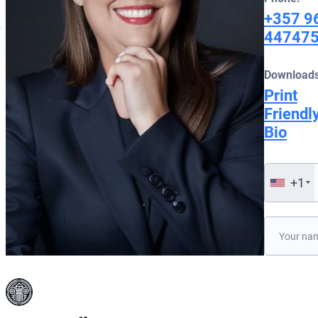
+357 9
44747
Downloads
Print
Friendl
Bio
+1