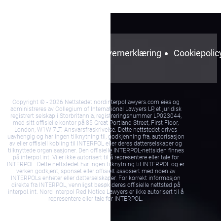
Vilkår og
Personvernerklæring
Cookiepolic
betingelser
Copyright © - 2026 Nettstedet nordinterpollawyers.com eies og
administreres av Collegium of International Lawyers LP, et juridisk
registrert selskap i Storbritannia, registreringsnummer LP023044,
med sitt offisielle kontor på 85 Great Portland Street, First Floor,
London, W1W 7LT. Ansvarsfraskrivelse: Dette nettstedet drives
uavhengig og har ingen tilknytning til, godkjenning fra, autorisasjon
av eller offisiell kobling til INTERPOL eller deres datterselskaper og
tilknyttede organisasjoner. Den offisielle INTERPOL-nettsiden finnes
på interpol.int. Vi er ikke autorisert til å representere eller tale for
INTERPOL. Dette nettstedet har ingen tilknytning til INTERPOL og er
verken godkjent, sponset eller offisielt assosiert med noen av
INTERPOLs enheter eller datterselskaper. For korrekt informasjon
direkte fra INTERPOL, vennligst besøk deres offisielle nettsted på
interpol.int. Nord Interpol Red Notice Lawyers er ikke autorisert til å
representere eller tale for INTERPOL.