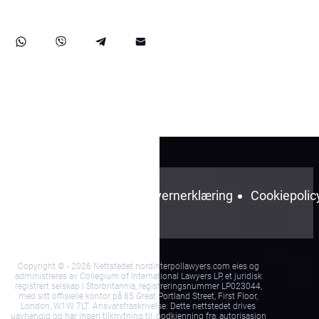
Vilkår og
Personvernerklæring
Cookiepolic
betingelser
Copyright © - 2026 Nettstedet nordinterpollawyers.com eies og
administreres av Collegium of International Lawyers LP, et juridisk
registrert selskap i Storbritannia, registreringsnummer LP023044,
med sitt offisielle kontor på 85 Great Portland Street, First Floor,
London, W1W 7LT. Ansvarsfraskrivelse: Dette nettstedet drives
uavhengig og har ingen tilknytning til, godkjenning fra, autorisasjon