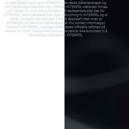
av eller offisiell kobling til INTERPOL eller deres datterselskaper og
tilknyttede organisasjoner. Den offisielle INTERPOL-nettsiden finnes
på interpol.int. Vi er ikke autorisert til å representere eller tale for
INTERPOL. Dette nettstedet har ingen tilknytning til INTERPOL og er
verken godkjent, sponset eller offisielt assosiert med noen av
INTERPOLs enheter eller datterselskaper. For korrekt informasjon
direkte fra INTERPOL, vennligst besøk deres offisielle nettsted på
interpol.int. Nord Interpol Red Notice Lawyers er ikke autorisert til å
representere eller tale for INTERPOL.