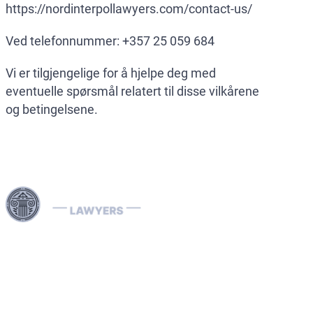
https://nordinterpollawyers.com/contact-us/
Ved telefonnummer: +357 25 059 684
Vi er tilgjengelige for å hjelpe deg med
eventuelle spørsmål relatert til disse vilkårene
og betingelsene.
Våre Interpol-advokater er spesialiserte på å håndtere
internasjonale juridiske saker, inkludert økonomisk
kriminalitet og landspesifikke rettsprosesser. Vi håndterer
effektivt Interpol-varsler (røde, grønne, blå) og diffsjoner,
hjelper med å fjerne internasjonale arrestordrer og tilbyr
strategiske juridiske løsninger for å beskytte dine rettigheter
globalt.