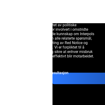
Våre Interpol-advokater har omfattende erfaring med
å representere klienter i Norge som står overfor Red
Notices, og jobber ofte med profilerte individer og
fagpersoner som er målrettet av politiske
motstandere eller de som er involvert i omstridte
sivile tvister. Med inngående kunnskap om Interpols
prosedyrer kan vi gi råd om alle relaterte spørsmål,
som diffusion notices, sletting av Red Notice og
forebygging av Red Notice. Vi er forpliktet til å
beskytte dine rettigheter og sikre at enhver misbruk
av dette kraftige verktøyet effektivt blir motarbeidet.
Få en konsultasjon