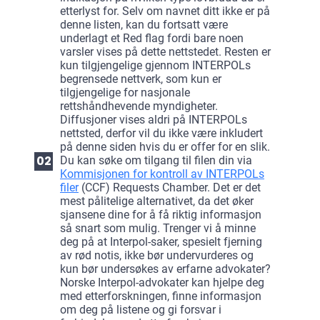
etterlyst for. Selv om navnet ditt ikke er på
denne listen, kan du fortsatt være
underlagt et Red flag fordi bare noen
varsler vises på dette nettstedet. Resten er
kun tilgjengelige gjennom INTERPOLs
begrensede nettverk, som kun er
tilgjengelige for nasjonale
rettshåndhevende myndigheter.
Diffusjoner vises aldri på INTERPOLs
nettsted, derfor vil du ikke være inkludert
på denne siden hvis du er offer for en slik.
Du kan søke om tilgang til filen din via
Kommisjonen for kontroll av INTERPOLs
filer
(CCF) Requests Chamber. Det er det
mest pålitelige alternativet, da det øker
sjansene dine for å få riktig informasjon
så snart som mulig. Trenger vi å minne
deg på at Interpol-saker, spesielt fjerning
av rød notis, ikke bør undervurderes og
kun bør undersøkes av erfarne advokater?
Norske Interpol-advokater kan hjelpe deg
med etterforskningen, finne informasjon
om deg på listene og gi forsvar i