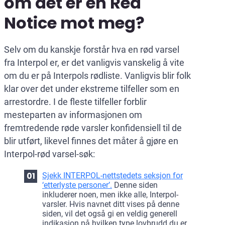
om det er en Red
Notice mot meg?
Selv om du kanskje forstår hva en rød varsel
fra Interpol er, er det vanligvis vanskelig å vite
om du er på Interpols rødliste. Vanligvis blir folk
klar over det under ekstreme tilfeller som en
arrestordre. I de fleste tilfeller forblir
mesteparten av informasjonen om
fremtredende røde varsler konfidensiell til de
blir utført, likevel finnes det måter å gjøre en
Interpol-rød varsel-søk:
Sjekk INTERPOL-nettstedets seksjon for
‘etterlyste personer’.
Denne siden
inkluderer noen, men ikke alle, Interpol-
varsler. Hvis navnet ditt vises på denne
siden, vil det også gi en veldig generell
indikasjon på hvilken type lovbrudd du er