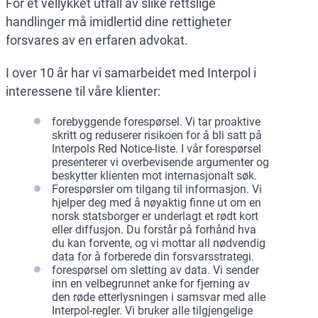
For et vellykket utfall av slike rettslige
handlinger må imidlertid dine rettigheter
forsvares av en erfaren advokat.
I over 10 år har vi samarbeidet med Interpol i
interessene til våre klienter:
forebyggende forespørsel. Vi tar proaktive
skritt og reduserer risikoen for å bli satt på
Interpols Red Notice-liste. I vår forespørsel
presenterer vi overbevisende argumenter og
beskytter klienten mot internasjonalt søk.
Forespørsler om tilgang til informasjon. Vi
hjelper deg med å nøyaktig finne ut om en
norsk statsborger er underlagt et rødt kort
eller diffusjon. Du forstår på forhånd hva
du kan forvente, og vi mottar all nødvendig
data for å forberede din forsvarsstrategi.
forespørsel om sletting av data. Vi sender
inn en velbegrunnet anke for fjerning av
den røde etterlysningen i samsvar med alle
Interpol-regler. Vi bruker alle tilgjengelige