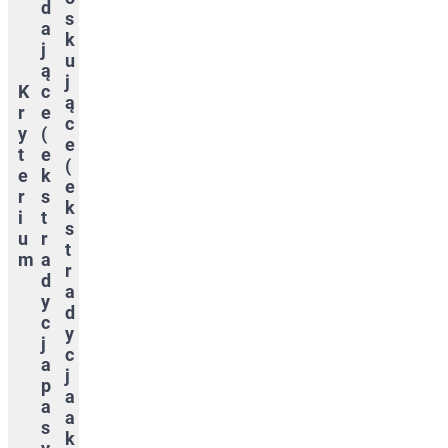
d
s
a
k
j
u
ą
j
K
c
ą
r
e
c
y
(
e
t
e
(
e
k
e
r
s
k
i
t
s
u
r
t
m
a
r
d
a
y
d
c
y
j
c
a
j
p
a
a
a
s
k