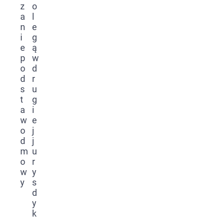
z
o
a
l
n
e
i
g
e
ą
p
w
o
d
d
r
s
u
t
g
a
i
w
e
o
j
d
j
m
u
o
r
w
y
y
s
d
y
k