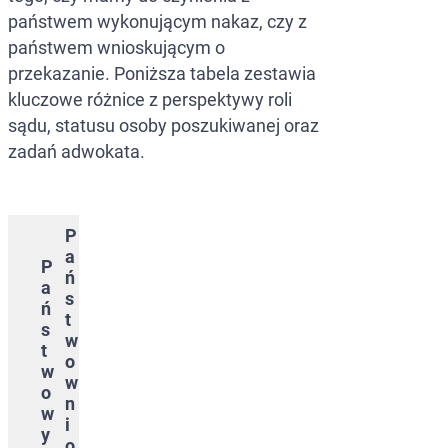
państwem wykonującym nakaz, czy z
państwem wnioskującym o
przekazanie. Poniższa tabela zestawia
kluczowe różnice z perspektywy roli
sądu, statusu osoby poszukiwanej oraz
zadań adwokata.
P
a
P
ń
a
s
ń
t
s
w
t
o
w
w
o
n
w
i
y
o