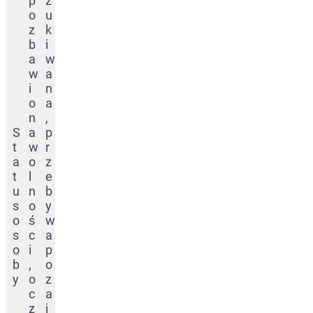
p
z
o
u
z
k
b
i
a
w
w
a
i
n
o
a
n
,
S
a
p
t
w
r
a
o
z
t
l
e
u
n
b
s
o
y
o
ś
w
s
c
a
o
i
p
b
,
o
y
o
z
c
a
z
j