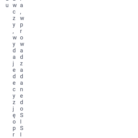
u
w
a
c
,
z
w
y
p
,
r
w
o
y
w
d
a
a
d
j
z
e
a
d
d
e
a
c
n
y
e
z
d
j
o
ę
S
o
I
p
S
r
I