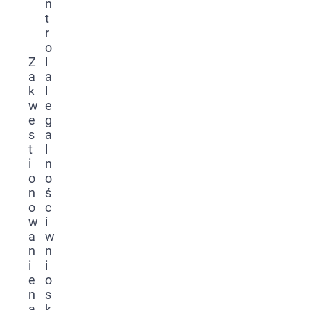
n
t
r
o
Z
l
a
a
k
l
w
e
e
g
s
a
t
l
i
n
o
o
n
ś
o
c
w
i
a
w
n
n
i
i
e
o
n
s
a
k