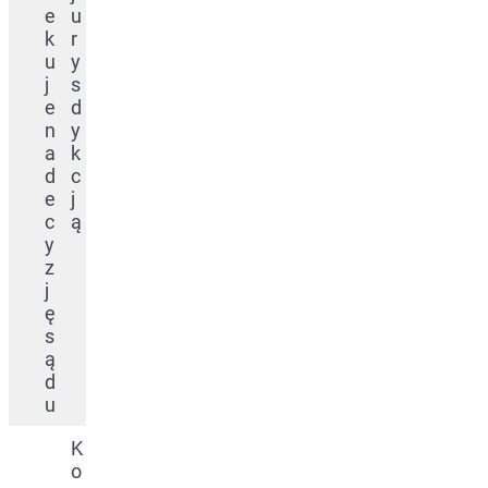
e
u
k
r
u
y
j
s
e
d
n
y
a
k
d
c
e
j
c
ą
y
z
j
ę
s
ą
d
u
K
o