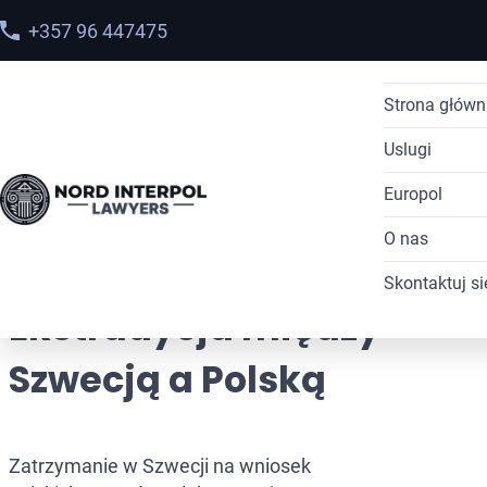
+357 96 447475
Strona głów
Uslugi
Europol
Ekstradycj
Home
>
Locations
>
O nas
Czerwona 
Dostęp do
Ekstradycja między Szwecją a Polską
Skontaktuj si
Żółta Nota
Usunięcie
Poznaj na
Usunięc
Ekstradycja między
Zielona No
Skarga do
Nasze spr
Szwecją a Polską
Niebieska 
Transfer 
Blog
Srebrna No
Weryfikac
Dyfuzje In
Postępowa
Zatrzymanie w Szwecji na wniosek