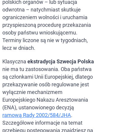
polskich organów – lub sytuacja
Prawa Czł
Usunięcie 
odwrotna – natychmiast skutkuje
ograniczeniem wolności i uruchamia
Prawnicy 
Ochrona d
przyspieszoną procedurę przekazania
Przestępcz
osoby państwu wnioskującemu.
Terminy liczone są nie w tygodniach,
lecz w dniach.
Klasyczna
ekstradycja Szwecja Polska
nie ma tu zastosowania. Oba państwa
są członkami Unii Europejskiej, dlatego
przekazywanie osób regulowane jest
wyłącznie mechanizmem
Europejskiego Nakazu Aresztowania
(ENA), ustanowionego decyzją
ramową Rady 2002/584/JHA
.
Szczegółowe informacje na temat
przebiegu postępowania znajdziesz na