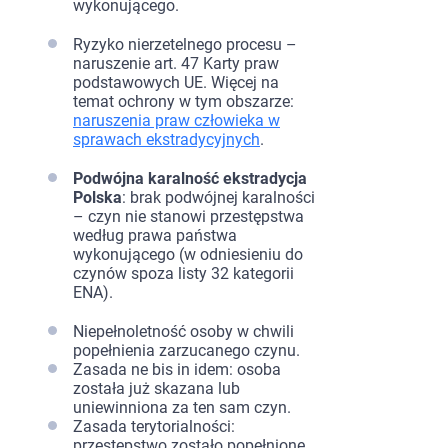
wykonującego.
Ryzyko nierzetelnego procesu –
naruszenie art. 47 Karty praw
podstawowych UE. Więcej na
temat ochrony w tym obszarze:
naruszenia praw człowieka w
sprawach ekstradycyjnych
.
Podwójna karalność ekstradycja
Polska
: brak podwójnej karalności
– czyn nie stanowi przestępstwa
według prawa państwa
wykonującego (w odniesieniu do
czynów spoza listy 32 kategorii
ENA).
Niepełnoletność osoby w chwili
popełnienia zarzucanego czynu.
Zasada ne bis in idem: osoba
została już skazana lub
uniewinniona za ten sam czyn.
Zasada terytorialności:
przestępstwo zostało popełnione