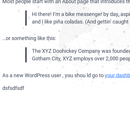
Most people start with an About page that introduces them
Hi there! I’m a bike messenger by day, aspi
and I like piña coladas. (And gettin’ caught i
…or something like this:
The XYZ Doohickey Company was founded in 
Gotham City, XYZ employs over 2,000 peop
As a new WordPress user , you shou ld go to
your dash
dsfsdfsdf