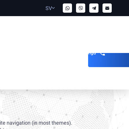
SV
Bli uppringd
site navigation (in most themes).