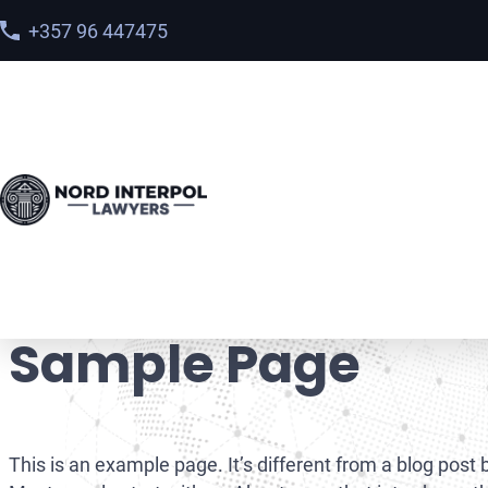
+357 96 447475
Home
>
Sample Page
Sample Page
This is an example page. It’s different from a blog post 