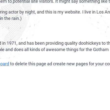
 to potential site visitors. It might say something like t
Mänskliga rättigheter
World-Check-borttagning
ring actor by night, and this is my website. I live in Los
Europol Defence advokater
Dataskydd för företag
n the rain.)
Ekonomisk brottslighet
1971, and has been providing quality doohickeys to the 
le and does all kinds of awesome things for the Gotha
board
to delete this page ad create new pages for your co