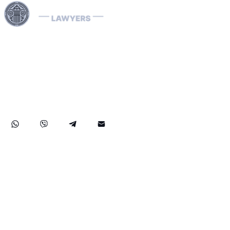
Våra Interpol-advokater är specialiserade på att hantera
internationella rättsärenden, inklusive ekonomisk
brottslighet och landsspecifika rättsprocesser. Vi hanterar
effektivt Interpol-notiser (röda, gröna, blå) och diffusions,
assisterar vid avlägsnande av internationella
arresteringsorder och erbjuder strategiska juridiska
lösningar för att skydda dina rättigheter globalt.
FAQ
Användarvillkor
Sekretesspolicy
Ansva