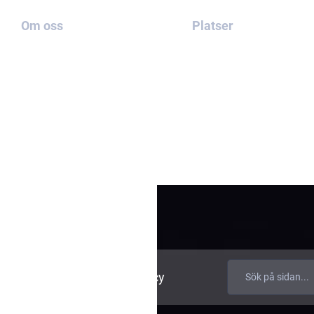
Om oss
Platser
Om Oss
Kontakt
Vara Fall
Blogg
rsfriskrivning
Cookiepolicy