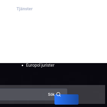
Tjänster
Interpol Red Notice
Interpol Blue Notice
Interpol Green Notice
Interpol Yellow Notice
Interpol Silver Notice
Interpol-diffusioner
Europol jurister
Sök