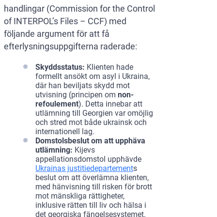
handlingar (Commission for the Control
of INTERPOL’s Files – CCF) med
följande argument för att få
efterlysningsuppgifterna raderade:
Skyddsstatus:
Klienten hade
formellt ansökt om asyl i Ukraina,
där han beviljats skydd mot
utvisning (principen om
non-
refoulement
). Detta innebar att
utlämning till Georgien var omöjlig
och stred mot både ukrainsk och
internationell lag.
Domstolsbeslut om att upphäva
utlämning:
Kijevs
appellationsdomstol upphävde
Ukrainas justitiedepartement
s
beslut om att överlämna klienten,
med hänvisning till risken för brott
mot mänskliga rättigheter,
inklusive rätten till liv och hälsa i
det georgiska fängelsesystemet.