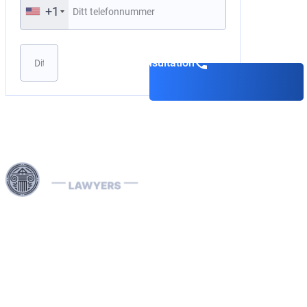
+1
Boka en konsultation
Våra Interpol-advokater är specialiserade på att hantera
internationella rättsärenden, inklusive ekonomisk
brottslighet och landsspecifika rättsprocesser. Vi hanterar
effektivt Interpol-notiser (röda, gröna, blå) och diffusions,
assisterar vid avlägsnande av internationella
arresteringsorder och erbjuder strategiska juridiska
lösningar för att skydda dina rättigheter globalt.