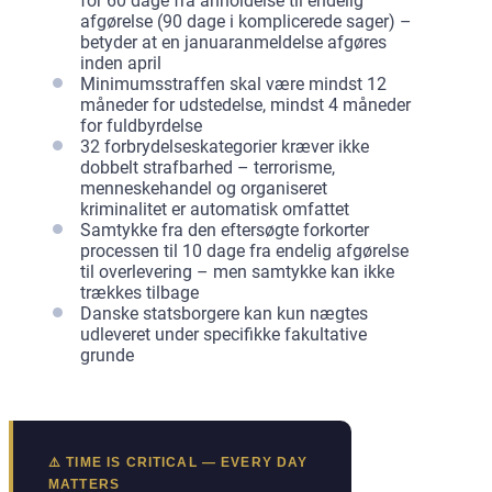
for 60 dage fra anholdelse til endelig
afgørelse (90 dage i komplicerede sager) –
betyder at en januaranmeldelse afgøres
inden april
Minimumsstraffen skal være mindst 12
måneder for udstedelse, mindst 4 måneder
for fuldbyrdelse
32 forbrydelseskategorier kræver ikke
dobbelt strafbarhed – terrorisme,
menneskehandel og organiseret
kriminalitet er automatisk omfattet
Samtykke fra den eftersøgte forkorter
processen til 10 dage fra endelig afgørelse
til overlevering – men samtykke kan ikke
trækkes tilbage
Danske statsborgere kan kun nægtes
udleveret under specifikke fakultative
grunde
⚠️ TIME IS CRITICAL — EVERY DAY
MATTERS