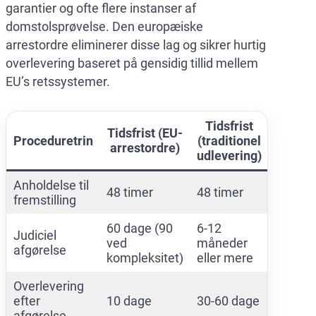
garantier og ofte flere instanser af
domstolsprøvelse. Den europæiske
arrestordre eliminerer disse lag og sikrer hurtig
overlevering baseret på gensidig tillid mellem
EU’s retssystemer.
Tidsfrist
Tidsfrist (EU-
Proceduretrin
(traditionel
arrestordre)
udlevering)
Anholdelse til
48 timer
48 timer
fremstilling
60 dage (90
6-12
Judiciel
ved
måneder
afgørelse
kompleksitet)
eller mere
Overlevering
efter
10 dage
30-60 dage
afgørelse