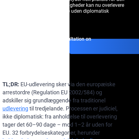
arresterede. Danske myndigheder kan nu overlevere
eftersøgte personer direkte uden diplomatisk
mellemregning.
Get consultation on
TL;DR:
EU-udlevering sker via den europæiske
arrestordre (Regulation EU 2002/584) og
adskiller sig grundlæggende fra traditionel
udlevering
til tredjelande. Processen er judiciel,
ikke diplomatisk: fra anholdelse til overlevering
tager det 60–90 dage – mod 1–2 år uden for
EU. 32 forbrydelseskategorier, herunder