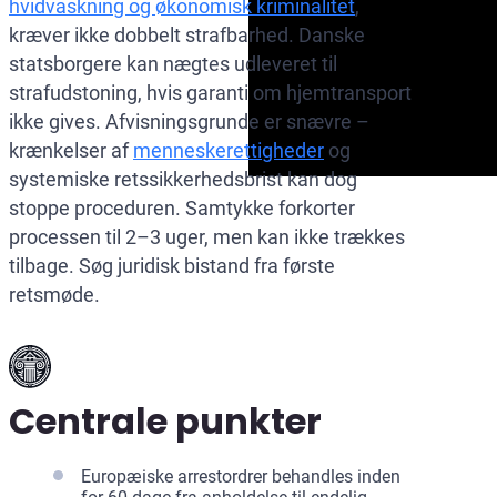
hvidvaskning og økonomisk kriminalitet
,
kræver ikke dobbelt strafbarhed. Danske
statsborgere kan nægtes udleveret til
strafudstoning, hvis garanti om hjemtransport
ikke gives. Afvisningsgrunde er snævre –
krænkelser af
menneskerettigheder
og
systemiske retssikkerhedsbrist kan dog
stoppe proceduren. Samtykke forkorter
processen til 2–3 uger, men kan ikke trækkes
tilbage. Søg juridisk bistand fra første
retsmøde.
Centrale punkter
Europæiske arrestordrer behandles inden