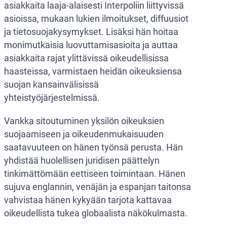
asiakkaita laaja-alaisesti Interpoliin liittyvissä
asioissa, mukaan lukien ilmoitukset, diffuusiot
ja tietosuojakysymykset. Lisäksi hän hoitaa
monimutkaisia luovuttamisasioita ja auttaa
asiakkaita rajat ylittävissä oikeudellisissa
haasteissa, varmistaen heidän oikeuksiensa
suojan kansainvälisissä
yhteistyöjärjestelmissä.
Vankka sitoutuminen yksilön oikeuksien
suojaamiseen ja oikeudenmukaisuuden
saatavuuteen on hänen työnsä perusta. Hän
yhdistää huolellisen juridisen päättelyn
tinkimättömään eettiseen toimintaan. Hänen
sujuva englannin, venäjän ja espanjan taitonsa
vahvistaa hänen kykyään tarjota kattavaa
oikeudellista tukea globaalista näkökulmasta.