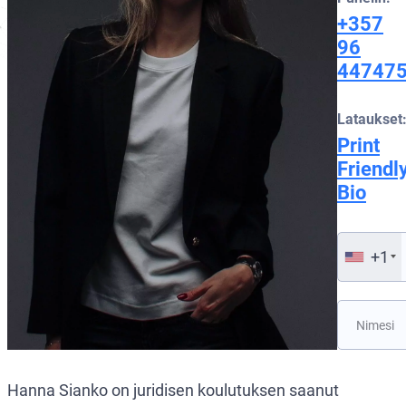
+357
96
44747
Lataukset
Print
Friendl
Bio
+1
Hanna Sianko on juridisen koulutuksen saanut