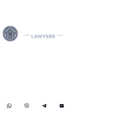
Interpol-lakimiehemme ovat erikoistuneet kansainvälisiin
oikeudellisiin asioihin, mukaan lukien talousrikokset sekä
kunkin maan erityiset oikeudenkäyntimenettelyt.
Käsittelemme tehokkaasti Interpolin ilmoituksia (punaisia,
vihreitä, sinisiä) ja diffuusioita, autamme poistamaan
kansainvälisiä pidätysmääräyksiä sekä tarjoamme
strategisia oikeudellisia ratkaisuja, joiden tavoitteena on
suojella oikeuksiasi kaikkialla maailmassa.