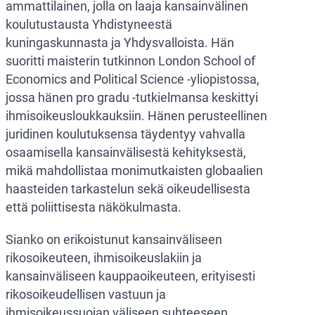
ammattilainen, jolla on laaja kansainvälinen
koulutustausta Yhdistyneestä
kuningaskunnasta ja Yhdysvalloista. Hän
suoritti maisterin tutkinnon London School of
Economics and Political Science -yliopistossa,
jossa hänen pro gradu -tutkielmansa keskittyi
ihmisoikeusloukkauksiin. Hänen perusteellinen
juridinen koulutuksensa täydentyy vahvalla
osaamisella kansainvälisestä kehityksestä,
mikä mahdollistaa monimutkaisten globaalien
haasteiden tarkastelun sekä oikeudellisesta
että poliittisesta näkökulmasta.
Sianko on erikoistunut kansainväliseen
rikosoikeuteen, ihmisoikeuslakiin ja
kansainväliseen kauppaoikeuteen, erityisesti
rikosoikeudellisen vastuun ja
ihmisoikeussuojan väliseen suhteeseen.