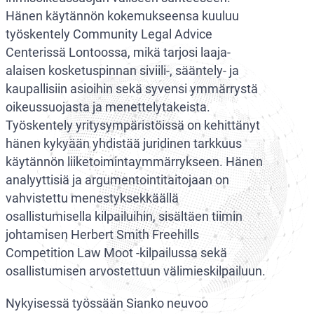
Hänen käytännön kokemukseensa kuuluu
työskentely Community Legal Advice
Centerissä Lontoossa, mikä tarjosi laaja-
alaisen kosketuspinnan siviili-, sääntely- ja
kaupallisiin asioihin sekä syvensi ymmärrystä
oikeussuojasta ja menettelytakeista.
Työskentely yritysympäristöissä on kehittänyt
hänen kykyään yhdistää juridinen tarkkuus
käytännön liiketoimintaymmärrykseen. Hänen
analyyttisiä ja argumentointitaitojaan on
vahvistettu menestyksekkäällä
osallistumisella kilpailuihin, sisältäen tiimin
johtamisen Herbert Smith Freehills
Competition Law Moot -kilpailussa sekä
osallistumisen arvostettuun välimieskilpailuun.
Nykyisessä työssään Sianko neuvoo