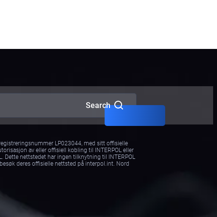
Grønn Notis
Gul Notis
Sølvvarsel
Diffusion
Search
, registreringsnummer LP023044, med sitt offisielle
risasjon av eller offisiell kobling til INTERPOL eller
OL. Dette nettstedet har ingen tilknytning til INTERPOL
esøk deres offisielle nettsted på interpol.int. Nord