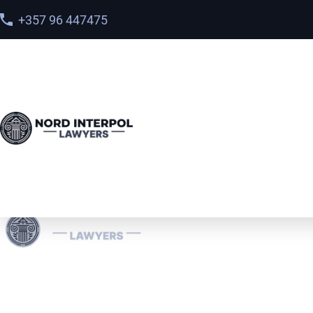
+357 96 447475
Våre Interpol-advokater er spesialiserte på å håndtere
internasjonale juridiske saker, inkludert økonomisk
kriminalitet og landspesifikke rettsprosesser. Vi håndterer
effektivt Interpol-varsler (røde, grønne, blå) og diffsjoner,