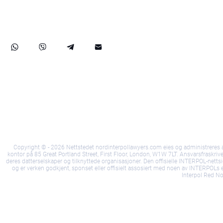
hjelper med å fjerne internasjonale arrestordrer og tilbyr
strategiske juridiske løsninger for å beskytte dine rettigheter
globalt.
Vilkår og betingelser
Personvernerklæring
Co
Copyright © - 2026 Nettstedet nordinterpollawyers.com eies og administreres av 
kontor på 85 Great Portland Street, First Floor, London, W1W 7LT. Ansvarsfraskrivels
deres datterselskaper og tilknyttede organisasjoner. Den offisielle INTERPOL-nettside
og er verken godkjent, sponset eller offisielt assosiert med noen av INTERPOLs en
Interpol Red Not