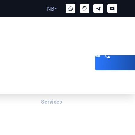
NB
Get a call
Services
Rød Merknad
Blå Varsler