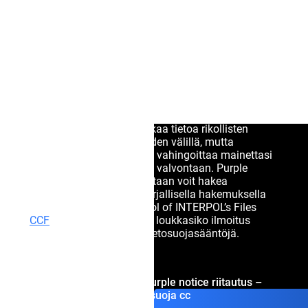
riitautus –
Oikeussuoja CCF-
menettelyssä
Interpolin Purple Notice jakaa tietoa rikollisten
menetelmistä jäsenvaltioiden välillä, mutta
väärinkäytetty ilmoitus voi vahingoittaa mainettasi
ja johtaa perusteettomaan valvontaan. Purple
Noticen väärinkäyttöä vastaan voit hakea
oikeussuojaa Interpoliin kirjallisella hakemuksella
Commission for the Control of INTERPOL’s Files
(
CCF
) -elimelle, joka arvioi, loukkasiko ilmoitus
Interpolin peruskirjaa tai tietosuojasääntöjä.
Get consultation on purple notice riitautus –
oikeussuoja cc