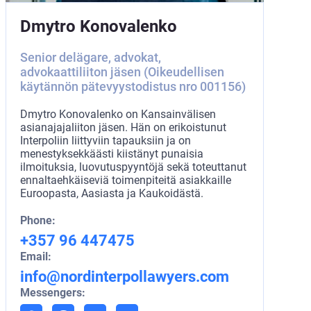
Dmytro Konovalenko
Senior delägare, advokat,
advokaattiliiton jäsen (Oikeudellisen
käytännön pätevyystodistus nro 001156)
Dmytro Konovalenko on Kansainvälisen
asianajajaliiton jäsen. Hän on erikoistunut
Interpoliin liittyviin tapauksiin ja on
menestyksekkäästi kiistänyt punaisia
ilmoituksia, luovutuspyyntöjä sekä toteuttanut
ennaltaehkäiseviä toimenpiteitä asiakkaille
Euroopasta, Aasiasta ja Kaukoidästä.
Phone:
+357 96 447475
Email:
info@nordinterpollawyers.com
Messengers: