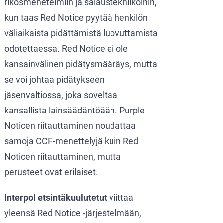
rikosmenetelmiin ja salaustekniikoihin,
kun taas Red Notice pyytää henkilön
väliaikaista pidättämistä luovuttamista
odotettaessa. Red Notice ei ole
kansainvälinen pidätysmääräys, mutta
se voi johtaa pidätykseen
jäsenvaltiossa, joka soveltaa
kansallista lainsäädäntöään. Purple
Noticen riitauttaminen noudattaa
samoja CCF-menettelyjä kuin Red
Noticen riitauttaminen, mutta
perusteet ovat erilaiset.
Interpol etsintäkuulutetut
viittaa
yleensä Red Notice -järjestelmään,