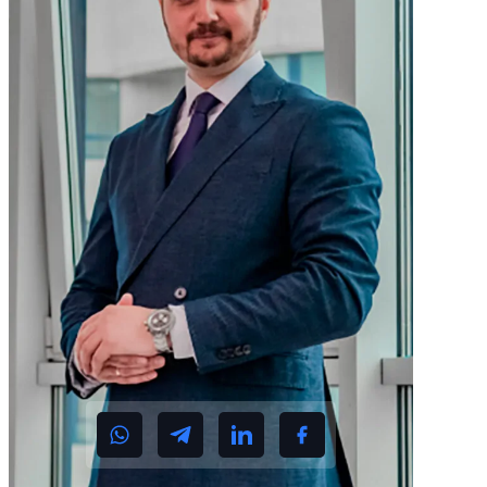
dane. Znowu
Informacje
mogę swobod
wstępne były dla
podróżować.
nas kluczowe.