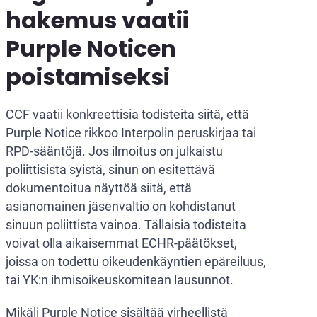
hakemus vaatii
Purple Noticen
poistamiseksi
CCF vaatii konkreettisia todisteita siitä, että
Purple Notice rikkoo Interpolin peruskirjaa tai
RPD-sääntöjä. Jos ilmoitus on julkaistu
poliittisista syistä, sinun on esitettävä
dokumentoitua näyttöä siitä, että
asianomainen jäsenvaltio on kohdistanut
sinuun poliittista vainoa. Tällaisia todisteita
voivat olla aikaisemmat ECHR-päätökset,
joissa on todettu oikeudenkäyntien epäreiluus,
tai YK:n ihmisoikeuskomitean lausunnot.
Mikäli Purple Notice sisältää virheellistä