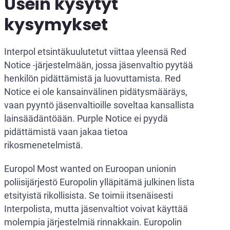
Usein kysytyt
kysymykset
Interpol etsintäkuulutetut viittaa yleensä Red
Notice -järjestelmään, jossa jäsenvaltio pyytää
henkilön pidättämistä ja luovuttamista. Red
Notice ei ole kansainvälinen pidätysmääräys,
vaan pyyntö jäsenvaltioille soveltaa kansallista
lainsäädäntöään. Purple Notice ei pyydä
pidättämistä vaan jakaa tietoa
rikosmenetelmistä.
Europol Most wanted on Euroopan unionin
poliisijärjestö Europolin ylläpitämä julkinen lista
etsityistä rikollisista. Se toimii itsenäisesti
Interpolista, mutta jäsenvaltiot voivat käyttää
molempia järjestelmiä rinnakkain. Europolin