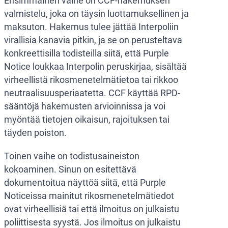
Ensimmäinen vaihe on CCF-hakemuksen
valmistelu, joka on täysin luottamuksellinen ja
maksuton. Hakemus tulee jättää Interpoliin
virallisia kanavia pitkin, ja se on perusteltava
konkreettisilla todisteilla siitä, että Purple
Notice loukkaa Interpolin peruskirjaa, sisältää
virheellistä rikosmenetelmätietoa tai rikkoo
neutraalisuusperiaatetta. CCF käyttää RPD-
sääntöjä hakemusten arvioinnissa ja voi
myöntää tietojen oikaisun, rajoituksen tai
täyden poiston.
Toinen vaihe on todistusaineiston
kokoaminen. Sinun on esitettävä
dokumentoitua näyttöä siitä, että Purple
Noticeissa mainitut rikosmenetelmätiedot
ovat virheellisiä tai että ilmoitus on julkaistu
poliittisesta syystä. Jos ilmoitus on julkaistu