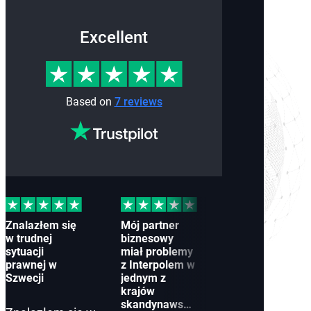
Excellent
Based on
7 reviews
Znalazłem się
Mój partner
Dowiedziałem
w trudnej
biznesowy
się, że wydano
sytuacji
miał problemy
przeciwko
prawnej w
z Interpolem w
mnie czerwon
Szwecji
jednym z
notę Interpolu
krajów
w
skandynawskich
sfabrykowanej