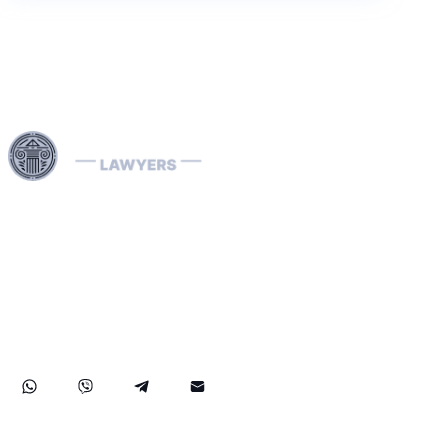
Interpol-lakimiehemme ovat erikoistuneet kansainvälisiin
oikeudellisiin asioihin, mukaan lukien talousrikokset sekä
kunkin maan erityiset oikeudenkäyntimenettelyt.
Käsittelemme tehokkaasti Interpolin ilmoituksia (punaisia,
vihreitä, sinisiä) ja diffuusioita, autamme poistamaan
kansainvälisiä pidätysmääräyksiä sekä tarjoamme
strategisia oikeudellisia ratkaisuja, joiden tavoitteena on
suojella oikeuksiasi kaikkialla maailmassa.