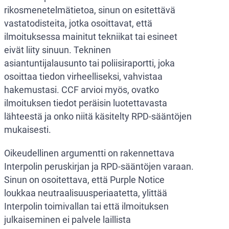
rikosmenetelmätietoa, sinun on esitettävä
vastatodisteita, jotka osoittavat, että
ilmoituksessa mainitut tekniikat tai esineet
eivät liity sinuun. Tekninen
asiantuntijalausunto tai poliisiraportti, joka
osoittaa tiedon virheelliseksi, vahvistaa
hakemustasi. CCF arvioi myös, ovatko
ilmoituksen tiedot peräisin luotettavasta
lähteestä ja onko niitä käsitelty RPD-sääntöjen
mukaisesti.
Oikeudellinen argumentti on rakennettava
Interpolin peruskirjan ja RPD-sääntöjen varaan.
Sinun on osoitettava, että Purple Notice
loukkaa neutraalisuusperiaatetta, ylittää
Interpolin toimivallan tai että ilmoituksen
julkaiseminen ei palvele laillista