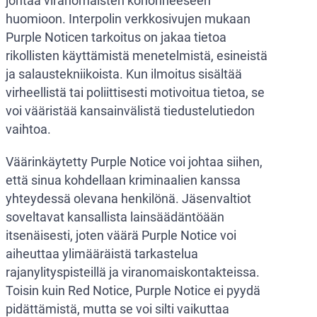
johtaa viranomaisten kohonneeseen
huomioon. Interpolin verkkosivujen mukaan
Purple Noticen tarkoitus on jakaa tietoa
rikollisten käyttämistä menetelmistä, esineistä
ja salaustekniikoista. Kun ilmoitus sisältää
virheellistä tai poliittisesti motivoitua tietoa, se
voi vääristää kansainvälistä tiedustelutiedon
vaihtoa.
Väärinkäytetty Purple Notice voi johtaa siihen,
että sinua kohdellaan kriminaalien kanssa
yhteydessä olevana henkilönä. Jäsenvaltiot
soveltavat kansallista lainsäädäntöään
itsenäisesti, joten väärä Purple Notice voi
aiheuttaa ylimääräistä tarkastelua
rajanylityspisteillä ja viranomaiskontakteissa.
Toisin kuin Red Notice, Purple Notice ei pyydä
pidättämistä, mutta se voi silti vaikuttaa