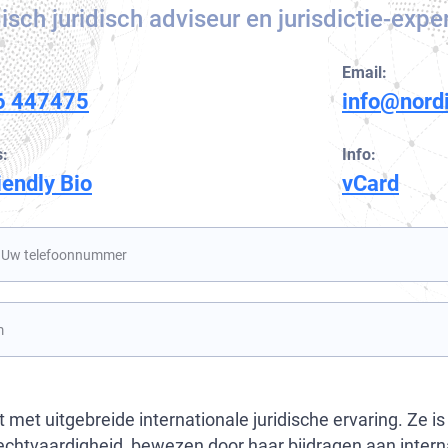
isch juridisch adviseur en jurisdictie-expe
Mensenrechten
World-Check verwijdering
Europol-advocaten
Gegevensbescherming bedrijven
Email:
6 447475
info@nord
Witteboordencriminaliteit
:
Info:
iendly Bio
vCard
met uitgebreide internationale juridische ervaring. Ze is 
echtvaardigheid, bewezen door haar bijdragen aan interna