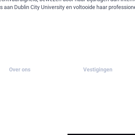
n Dublin City University en voltooide haar professionel
Over ons
Vestigingen
Over ons
Neem
contact met
ons op
Onze Zaken
Blog