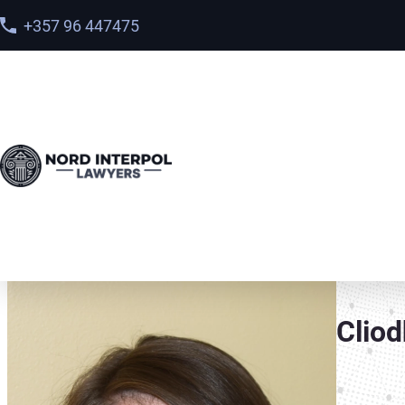
+357 96 447475
Home
>
Maak kennis met ons team
>
Cliodhna Joyce-D
Clio