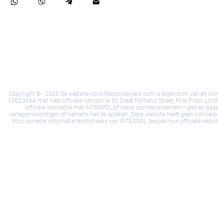
Cookiebeleid
Disclaimer
Privacybeleid
Voo
Copyright © - 2026 De website nordinterpollawyers.com is eigendom van en wordt b
LP023044, met haar officiële kantoor te 85 Great Portland Street, First Floor, L
officiële connectie met INTERPOL of diens dochterondernemingen en geassoc
vertegenwoordigen of namens hen te spreken. Deze website heeft geen connectie
Voor correcte informatie rechtstreeks van INTERPOL, bezoek hun officiële webs