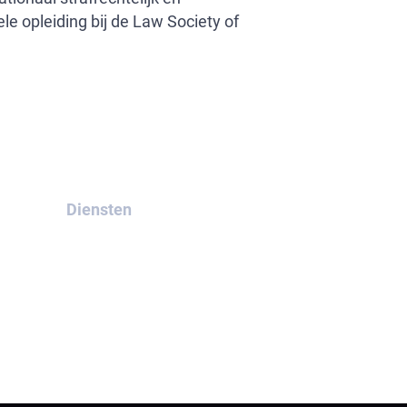
e opleiding bij de Law Society of
Diensten
Rode Kennisgeving
Groene Kennisgeving
Blue Notice
Yellow Notice
Diffusies