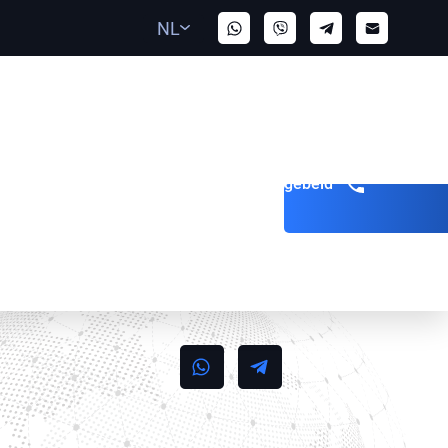
NL
Word teruggebeld