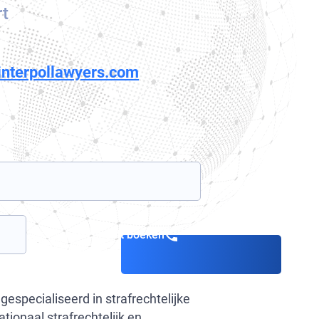
rt
interpollawyers.com
Een consult boeken
gespecialiseerd in strafrechtelijke
tionaal strafrechtelijk en