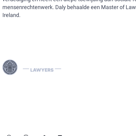
mensenrechtenwerk. Daly behaalde een Master of Laws aa
Ireland.
Onze Interpol-advocaten zijn gespecialiseerd in het
behandelen van internationale rechtszaken, inclusief
economische criminaliteit en landspecifieke juridische
procedures. Wij behandelen effectief Interpol-
kennisgevingen (rood, groen, blauw) en diffusions,
assisteren bij de verwijdering van internationale
arrestatiebevelen en bieden strategische juridische
oplossingen om uw rechten wereldwijd te beschermen.