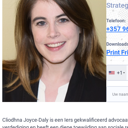
Strateg
Telefoon:
+357 9
Downloads
Print Fr
+1
Cliodhna Joyce-Daly is een Iers gekwalificeerd advocaat 
verdediging en heeft een diepe toewijding aan sociale r