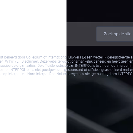
rwaarden & Bepalingen
eheerd door Collegium of International Lawyers LP, een wettelijk geregistreerde ent
onden, W1W 7LT. Disclaimer: Deze website wordt onafhankelijk beheerd en heeft geen e
ieerde organisaties. De officiële website van INTERPOL is te vinden op interpol.int
 met INTERPOL en is niet goedgekeurd, gesponsord of officieel geassocieerd met e
ite op interpol.int. Nord Interpol Red Notice Lawyers is niet gemachtigd om INTERP