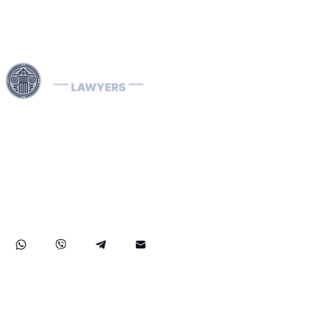
Onze Interpol-advocaten zijn gespecialiseerd in het
behandelen van internationale rechtszaken, inclusief
economische criminaliteit en landspecifieke juridische
procedures. Wij behandelen effectief Interpol-
kennisgevingen (rood, groen, blauw) en diffusions,
assisteren bij de verwijdering van internationale
arrestatiebevelen en bieden strategische juridische
oplossingen om uw rechten wereldwijd te beschermen.