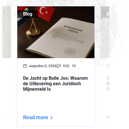
Mensenrec
World-Check
Blog
Blog
Europol-ad
Gegevensbe
Witteboorde
augustus 6, 2026
0
10
augustus 
De Jacht op Bolle Jos: Waarom
Gezochte 
de Uitlevering een Juridisch
Betekent h
Mijnenveld Is
Opsporing
Read more
Read mor