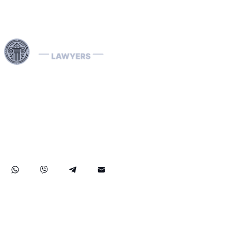
Onze Interpol-advocaten zijn gespecialiseerd in het
behandelen van internationale rechtszaken, inclusief
economische criminaliteit en landspecifieke juridische
procedures. Wij behandelen effectief Interpol-
kennisgevingen (rood, groen, blauw) en diffusions,
assisteren bij de verwijdering van internationale
arrestatiebevelen en bieden strategische juridische
oplossingen om uw rechten wereldwijd te beschermen.