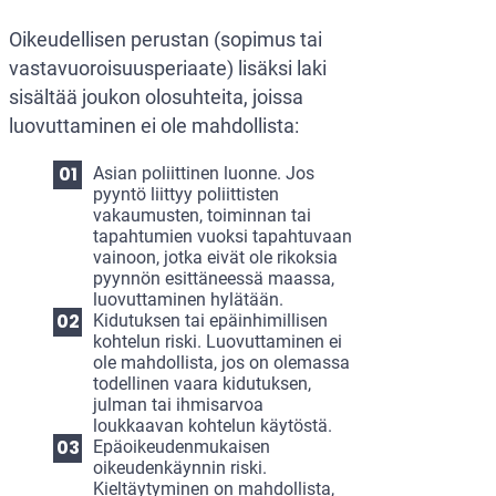
Oikeudellisen perustan (sopimus tai
vastavuoroisuusperiaate) lisäksi laki
sisältää joukon olosuhteita, joissa
luovuttaminen ei ole mahdollista:
Asian poliittinen luonne. Jos
pyyntö liittyy poliittisten
vakaumusten, toiminnan tai
tapahtumien vuoksi tapahtuvaan
vainoon, jotka eivät ole rikoksia
pyynnön esittäneessä maassa,
luovuttaminen hylätään.
Kidutuksen tai epäinhimillisen
kohtelun riski. Luovuttaminen ei
ole mahdollista, jos on olemassa
todellinen vaara kidutuksen,
julman tai ihmisarvoa
loukkaavan kohtelun käytöstä.
Epäoikeudenmukaisen
oikeudenkäynnin riski.
Kieltäytyminen on mahdollista,