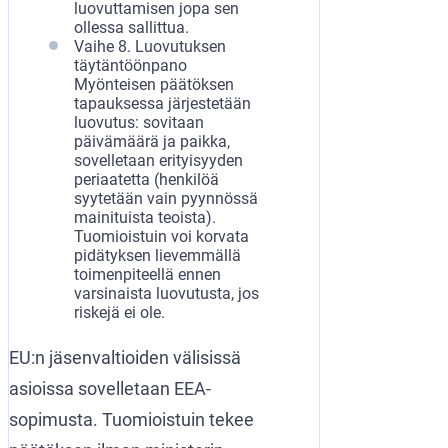
luovuttamisen jopa sen
ollessa sallittua.
Vaihe 8. Luovutuksen
täytäntöönpano
Myönteisen päätöksen
tapauksessa järjestetään
luovutus: sovitaan
päivämäärä ja paikka,
sovelletaan erityisyyden
periaatetta (henkilöä
syytetään vain pyynnössä
mainituista teoista).
Tuomioistuin voi korvata
pidätyksen lievemmällä
toimenpiteellä ennen
varsinaista luovutusta, jos
riskejä ei ole.
EU:n jäsenvaltioiden välisissä
asioissa sovelletaan EEA-
sopimusta. Tuomioistuin tekee