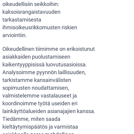
oikeudellisiin seikkoihin:
kaksoisrangaistavuuden
tarkastamisesta
ihmisoikeusrikkomusten riskien
arviointiin.
Oikeudellinen tiimimme on erikoistunut
asiakkaiden puolustamiseen
kaikentyyppisissä luovutusasioissa.
Analysoimme pyynnön laillisuuden,
tarkistamme kansainvälisten
sopimusten noudattamisen,
valmistelemme vastalauseet ja
koordinoimme työtä useiden eri
lainkäyttöalueiden asianajajien kanssa.
Tiedämme, miten saada
kieltäytymispäätös ja varmistaa