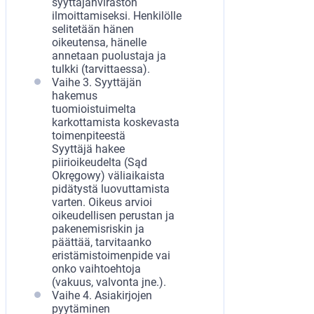
syyttäjänviraston
ilmoittamiseksi. Henkilölle
selitetään hänen
oikeutensa, hänelle
annetaan puolustaja ja
tulkki (tarvittaessa).
Vaihe 3. Syyttäjän
hakemus
tuomioistuimelta
karkottamista koskevasta
toimenpiteestä
Syyttäjä hakee
piirioikeudelta (Sąd
Okręgowy) väliaikaista
pidätystä luovuttamista
varten. Oikeus arvioi
oikeudellisen perustan ja
pakenemisriskin ja
päättää, tarvitaanko
eristämistoimenpide vai
onko vaihtoehtoja
(vakuus, valvonta jne.).
Vaihe 4. Asiakirjojen
pyytäminen