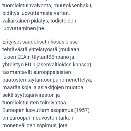
tuomioistuinvalvonta, muutoksenhaku,
pidätys luovuttamista varten,
väliaikainen pidätys, todisteiden
luovuttaminen jne.
Erityiset säädökset rikosasioissa
tehtävästä yhteistyöstä (mukaan
lukien EEA:n täytäntöönpano ja
yhteistyö EU:n jäsenvaltioiden kanssa)
täsmentävät eurooppalaisten
päätösten täytäntöönpanomenettelyä,
määräaikoja ja asiakirjojen muotoa
sekä syyttäjänviraston ja
tuomioistuinten toimivaltaa.
Euroopan luovuttamissopimus (1957)
on Euroopan neuvoston tärkein
monenvälinen sopimus, jota