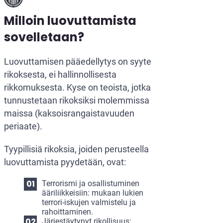
Milloin luovuttamista
sovelletaan?
Luovuttamisen pääedellytys on syyte
rikoksesta, ei hallinnollisesta
rikkomuksesta. Kyse on teoista, jotka
tunnustetaan rikoksiksi molemmissa
maissa (kaksoisrangaistavuuden
periaate).
Tyypillisiä rikoksia, joiden perusteella
luovuttamista pyydetään, ovat:
Terrorismi ja osallistuminen
ääriliikkeisiin: mukaan lukien
terrori-iskujen valmistelu ja
rahoittaminen.
Järjestäytynyt rikollisuus: