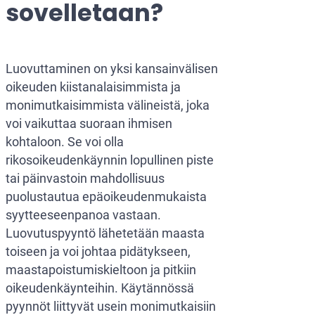
sovelletaan?
Luovuttaminen on yksi kansainvälisen
oikeuden kiistanalaisimmista ja
monimutkaisimmista välineistä, joka
voi vaikuttaa suoraan ihmisen
kohtaloon. Se voi olla
rikosoikeudenkäynnin lopullinen piste
tai päinvastoin mahdollisuus
puolustautua epäoikeudenmukaista
syytteeseenpanoa vastaan.
Luovutuspyyntö lähetetään maasta
toiseen ja voi johtaa pidätykseen,
maastapoistumiskieltoon ja pitkiin
oikeudenkäynteihin. Käytännössä
pyynnöt liittyvät usein monimutkaisiin