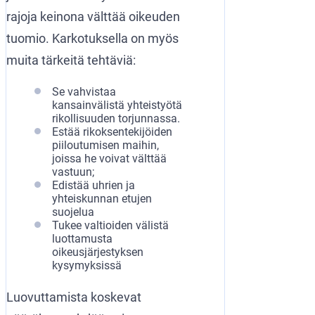
rajoja keinona välttää oikeuden
tuomio. Karkotuksella on myös
muita tärkeitä tehtäviä:
Se vahvistaa
kansainvälistä yhteistyötä
rikollisuuden torjunnassa.
Estää rikoksentekijöiden
piiloutumisen maihin,
joissa he voivat välttää
vastuun;
Edistää uhrien ja
yhteiskunnan etujen
suojelua
Tukee valtioiden välistä
luottamusta
oikeusjärjestyksen
kysymyksissä
Luovuttamista koskevat