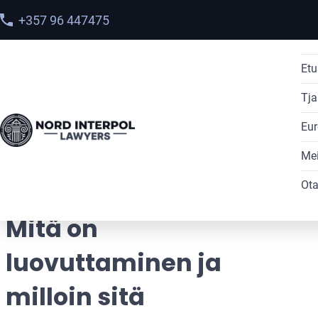
+357 96 447475
Etu
Tja
Eur
Home
>
Blog
Mei
> Mitä on luovuttaminen ja milloin sitä
sovelletaan?
Ota
Mitä on
luovuttaminen ja
milloin sitä