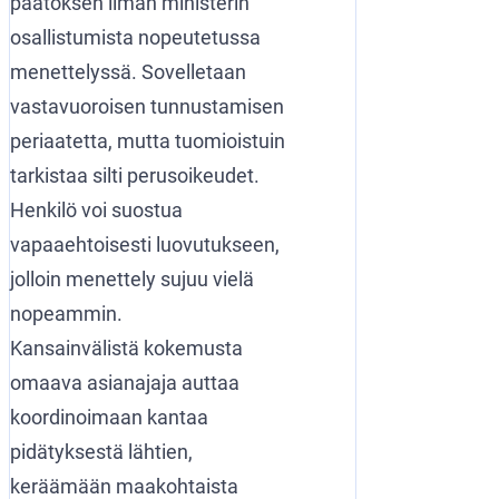
päätöksen ilman ministerin
osallistumista nopeutetussa
menettelyssä. Sovelletaan
vastavuoroisen tunnustamisen
periaatetta, mutta tuomioistuin
tarkistaa silti perusoikeudet.
Henkilö voi suostua
vapaaehtoisesti luovutukseen,
jolloin menettely sujuu vielä
nopeammin.
Kansainvälistä kokemusta
omaava asianajaja auttaa
koordinoimaan kantaa
pidätyksestä lähtien,
keräämään maakohtaista