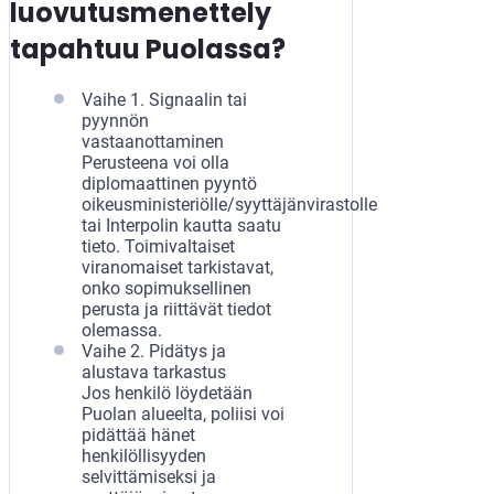
luovutusmenettely
tapahtuu Puolassa?
Vaihe 1. Signaalin tai
pyynnön
vastaanottaminen
Perusteena voi olla
diplomaattinen pyyntö
oikeusministeriölle/syyttäjänvirastolle
tai Interpolin kautta saatu
tieto. Toimivaltaiset
viranomaiset tarkistavat,
onko sopimuksellinen
perusta ja riittävät tiedot
olemassa.
Vaihe 2. Pidätys ja
alustava tarkastus
Jos henkilö löydetään
Puolan alueelta, poliisi voi
pidättää hänet
henkilöllisyyden
selvittämiseksi ja