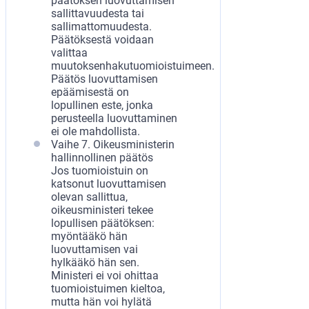
päätöksen luovuttamisen
sallittavuudesta tai
sallimattomuudesta.
Päätöksestä voidaan
valittaa
muutoksenhakutuomioistuimeen.
Päätös luovuttamisen
epäämisestä on
lopullinen este, jonka
perusteella luovuttaminen
ei ole mahdollista.
Vaihe 7. Oikeusministerin
hallinnollinen päätös
Jos tuomioistuin on
katsonut luovuttamisen
olevan sallittua,
oikeusministeri tekee
lopullisen päätöksen:
myöntääkö hän
luovuttamisen vai
hylkääkö hän sen.
Ministeri ei voi ohittaa
tuomioistuimen kieltoa,
mutta hän voi hylätä