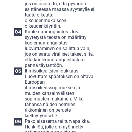
jos on osoitettu, että pyynnön
esittäneessä maassa syytetylle ei
taata oikeutta
oikeudenmukaiseen
oikeudenkäyntiin.
Kuolemanrangaistus. Jos
syytetystä teosta on määrätty
kuolemanrangaistus,
luovuttaminen on sallittua vain,
jos on saatu viralliset takeet siitä,
että kuolemanrangaistusta ei
panna täytäntöön.
Ihmisoikeuksien loukkaus.
Luovuttamispäätöksen on oltava
Euroopan
ihmisoikeussopimuksen ja
muiden kansainvälisten
sopimusten mukainen. Mikä
tahansa näiden normien
rikkominen on peruste
kieltäytymiselle.
Pakolaisasema tai turvapaikka.
Henkilöä, jolle on myönnetty