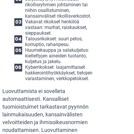
rikollisryhmien johtaminen tai
niihin osallistuminen,
kansainväliset rikollisverkostot.
Vakavat rikokset henkilöä
vastaan: murhat, raiskaukset,
sieppaukset.
Talousrikokset: suuri petos,
korruptio, rahanpesu.
Huumekauppa ja salakuljetus:
kiellettyjen aineiden tuotanto,
kuljetus ja jakelu.
Kyberrikokset: laajamittaiset
hakkerointihyökkäykset, tietojen
varastaminen, verkkopetokset.
Luovuttamista ei sovelleta
automaattisesti. Kansalliset
tuomioistuimet tarkastavat pyynnön
lainmukaisuuden, kansainvälisten
velvoitteiden ja ihmisoikeusnormien
noudattamisen. Luovuttaminen