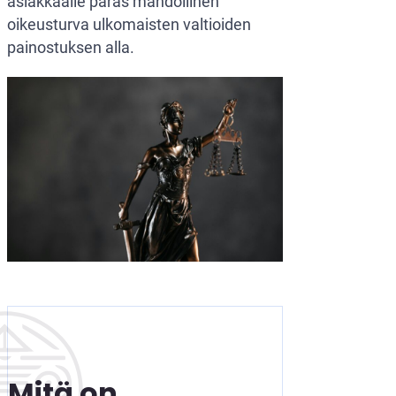
asiakkaalle paras mahdollinen
oikeusturva ulkomaisten valtioiden
painostuksen alla.
Mitä on