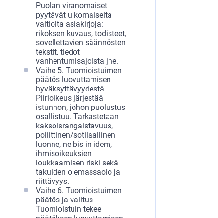
Puolan viranomaiset
pyytävät ulkomaiselta
valtiolta asiakirjoja:
rikoksen kuvaus, todisteet,
sovellettavien säännösten
tekstit, tiedot
vanhentumisajoista jne.
Vaihe 5. Tuomioistuimen
päätös luovuttamisen
hyväksyttävyydestä
Piirioikeus järjestää
istunnon, johon puolustus
osallistuu. Tarkastetaan
kaksoisrangaistavuus,
poliittinen/sotilaallinen
luonne, ne bis in idem,
ihmisoikeuksien
loukkaamisen riski sekä
takuiden olemassaolo ja
riittävyys.
Vaihe 6. Tuomioistuimen
päätös ja valitus
Tuomioistuin tekee