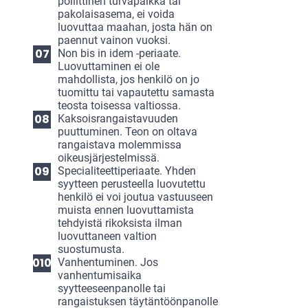
poliittinen turvapaikka tai
pakolaisasema, ei voida
luovuttaa maahan, josta hän on
paennut vainon vuoksi.
Non bis in idem -periaate.
Luovuttaminen ei ole
mahdollista, jos henkilö on jo
tuomittu tai vapautettu samasta
teosta toisessa valtiossa.
Kaksoisrangaistavuuden
puuttuminen. Teon on oltava
rangaistava molemmissa
oikeusjärjestelmissä.
Specialiteettiperiaate. Yhden
syytteen perusteella luovutettu
henkilö ei voi joutua vastuuseen
muista ennen luovuttamista
tehdyistä rikoksista ilman
luovuttaneen valtion
suostumusta.
Vanhentuminen. Jos
vanhentumisaika
syytteeseenpanolle tai
rangaistuksen täytäntöönpanolle