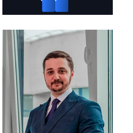
szok. Prawnic
zrozumieć, jakie
rozwiązali moją
tej strony oka
mamy opcje.
sprawę w dwa
się prawdziw
Konsultacja była
tygodnie.
specjalistami
bardzo
takich spraw
szczegółowa;
Przygotowali
wyjaśnili nam
wniosek do
różnicę między
Komisji ds.
różnymi
Kontroli Akt
rodzajami
Interpolu (CCF
wniosków i jak
udało im się
można je
usunąć moje
zakwestionować.
dane. Znowu
Informacje
mogę swobod
wstępne były dla
podróżować.
nas kluczowe.