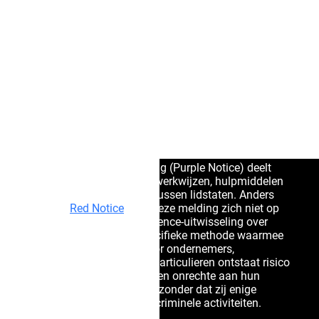
Notice –
Mensenrec
World-Check
Juridische
Europol-ad
Gegevensbe
bescherming
Witteboorde
tegen misbruik
Een paarse Interpol-melding (Purple Notice) deelt
informatie over criminele werkwijzen, hulpmiddelen
en verbergingsmethoden tussen lidstaten. Anders
dan een
Red Notice
richt deze melding zich niet op
arrestatie, maar op intelligence-uitwisseling over
modus operandi – de specifieke methode waarmee
een delict is gepleegd. Voor ondernemers,
beveiligingsadviseurs en particulieren ontstaat risico
wanneer deze informatie ten onrechte aan hun
persoon wordt gekoppeld, zonder dat zij enige
betrokkenheid hebben bij criminele activiteiten.