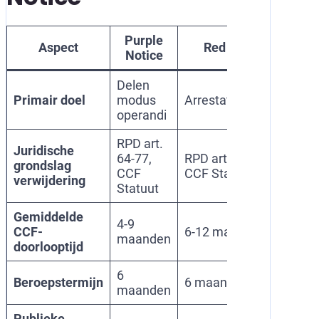
Purple
Aspect
Red Notice
Ora
Notice
Delen
Wa
Primair doel
modus
Arrestatieverzoek
dre
operandi
gev
RPD art.
Juridische
64-77,
RPD art. 64-77,
RPD
grondslag
CCF
CCF Statuut
CCF
verwijdering
Statuut
Gemiddelde
4-9
CCF-
6-12 maanden
4-
maanden
doorlooptijd
6
Beroepstermijn
6 maanden
6 
maanden
Publieke