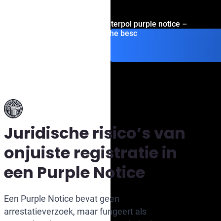
Get consultation on interpol purple notice –
juridische besc
Juridische risico’s van
onjuiste registratie in
een Purple Notice
Een Purple Notice bevat geen
arrestatieverzoek, maar fungeert als