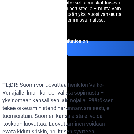
Oikeusministeriö tekee päätökset tapauskohtaisesti
kansallisen lainsäädännön perusteella – mutta vain
jos rikoksesta uhkaa vähintään yksi vuosi vankeutta
ja teko on rangaistava molemmissa maissa.
Get consultation on
TL;DR:
Suomi voi luovuttaa henkilön Valko-
Venäjälle ilman kahdenvälistä sopimusta –
yksinomaan kansallisen lain nojalla. Päätöksen
tekee oikeusministeriö harkinnanvaraisesti, ei
tuomioistuin. Suomen kansalaista ei voida
koskaan luovuttaa. Luovuttaminen voidaan
evätä kidutusriskin, poliittisen syytteen,