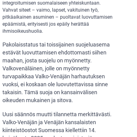
integroitumisen suomalaiseen yhteiskuntaan.
Vahvat siteet – vaimo, lapset, vakituinen työ,
pitkäaikainen asuminen – puoltavat luovuttamisen
epäämistä, erityisesti jos epäily herättää
ihmisoikeushuolia.
Pakolaisstatus tai toissijainen suojeluasema
estävät luovuttamisen ehdottomasti siihen
maahan, josta suojelu on myönnetty.
Valkovenäläinen, jolle on myönnetty
turvapaikkaa Valko-Venäjän harhautuksen
vuoksi, ei koskaan ole luovutettavissa sinne
takaisin. Tämä suoja on kansainvälisen
oikeuden mukainen ja sitova.
Uusi säännös muutti tilannetta merkittävästi.
Valko-Venäjän ja Venäjän kansalaisten
kiinteistöostot Suomessa kiellettiin 14.