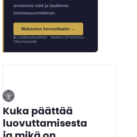
arvioimme riskit ja laadimme
toimintasuunnitelman.
Maksuton konsultaatio →
🔒 Luottamuksellinen · Vastaus 24 tunnissa ·
Sitoumuksetta
Kuka päättää
luovuttamisesta
ja mikä on