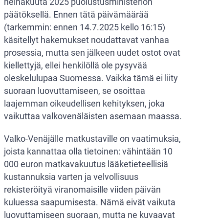
heinäkuuta 2025 puolustusministeriön
päätöksellä. Ennen tätä päivämäärää
(tarkemmin: ennen 14.7.2025 kello 16:15)
käsitellyt hakemukset noudattavat vanhaa
prosessia, mutta sen jälkeen uudet ostot ovat
kiellettyjä, ellei henkilöllä ole pysyvää
oleskelulupaa Suomessa. Vaikka tämä ei liity
suoraan luovuttamiseen, se osoittaa
laajemman oikeudellisen kehityksen, joka
vaikuttaa valkovenäläisten asemaan maassa.
Valko-Venäjälle matkustaville on vaatimuksia,
joista kannattaa olla tietoinen: vähintään 10
000 euron matkavakuutus lääketieteellisiä
kustannuksia varten ja velvollisuus
rekisteröityä viranomaisille viiden päivän
kuluessa saapumisesta. Nämä eivät vaikuta
luovuttamiseen suoraan, mutta ne kuvaavat