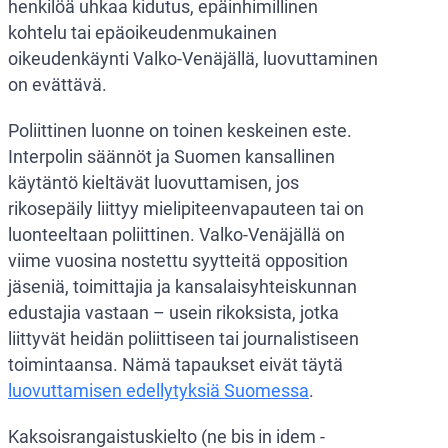
henkilöä uhkaa kidutus, epäinhimillinen
kohtelu tai epäoikeudenmukainen
oikeudenkäynti Valko-Venäjällä, luovuttaminen
on evättävä.
Poliittinen luonne on toinen keskeinen este.
Interpolin säännöt ja Suomen kansallinen
käytäntö kieltävät luovuttamisen, jos
rikosepäily liittyy mielipiteenvapauteen tai on
luonteeltaan poliittinen. Valko-Venäjällä on
viime vuosina nostettu syytteitä opposition
jäseniä, toimittajia ja kansalaisyhteiskunnan
edustajia vastaan – usein rikoksista, jotka
liittyvät heidän poliittiseen tai journalistiseen
toimintaansa. Nämä tapaukset eivät täytä
luovuttamisen edellytyksiä Suomessa
.
Kaksoisrangaistuskielto (ne bis in idem -