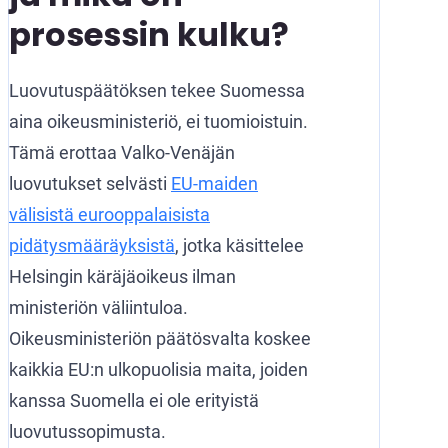
prosessin kulku?
Luovutuspäätöksen tekee Suomessa
aina oikeusministeriö, ei tuomioistuin.
Tämä erottaa Valko-Venäjän
luovutukset selvästi
EU-maiden
välisistä eurooppalaisista
pidätysmääräyksistä
, jotka käsittelee
Helsingin käräjäoikeus ilman
ministeriön väliintuloa.
Oikeusministeriön päätösvalta koskee
kaikkia EU:n ulkopuolisia maita, joiden
kanssa Suomella ei ole erityistä
luovutussopimusta.