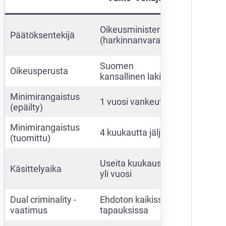
(
Helsingi
Oikeusministeriö
Päätöksentekijä
käräjäoi
(harkinnanvarainen)
(oikeudel
Suomen
EU-puitel
Oikeusperusta
kansallinen laki
2002/58
Minimirangaistus
1 vuosi vankeutta
1 vuosi 
(epäilty)
Minimirangaistus
4 kuukautta jäljellä
4 kuukaut
(tuomittu)
Muutam
Useita kuukausia –
Käsittelyaika
viikosta 
yli vuosi
kuukaut
Dual criminality -
Ehdoton kaikissa
Ei vaadit
vaatimus
tapauksissa
listariko