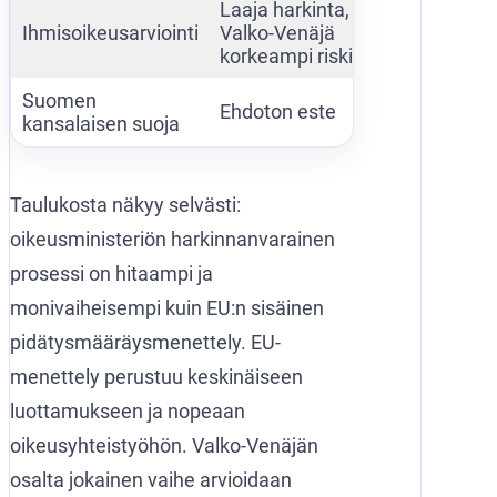
Laaja harkinta,
Luottamu
Ihmisoikeusarviointi
Valko-Venäjä
poikkeuk
korkeampi riski
mahdolli
Suomen
Ehdoton este
Ehdoton 
kansalaisen suoja
Taulukosta näkyy selvästi:
oikeusministeriön harkinnanvarainen
prosessi on hitaampi ja
monivaiheisempi kuin EU:n sisäinen
pidätysmääräysmenettely. EU-
menettely perustuu keskinäiseen
luottamukseen ja nopeaan
oikeusyhteistyöhön. Valko-Venäjän
osalta jokainen vaihe arvioidaan