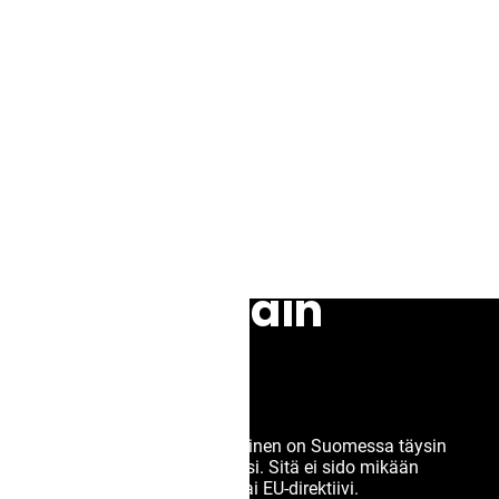
Valko-Venäjälle:
Oikeudelliset
edellytykset,
prosessi ja
suojamekanismit
Suomen lain
mukaan
Valko-Venäjälle luovuttaminen on Suomessa täysin
harkinnanvarainen prosessi. Sitä ei sido mikään
kansainvälinen sopimus tai EU-direktiivi.