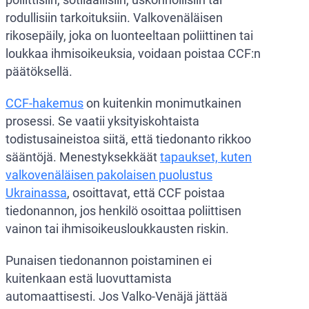
rodullisiin tarkoituksiin. Valkovenäläisen
rikosepäily, joka on luonteeltaan poliittinen tai
loukkaa ihmisoikeuksia, voidaan poistaa CCF:n
päätöksellä.
CCF-hakemus
on kuitenkin monimutkainen
prosessi. Se vaatii yksityiskohtaista
todistusaineistoa siitä, että tiedonanto rikkoo
sääntöjä. Menestyksekkäät
tapaukset, kuten
valkovenäläisen pakolaisen puolustus
Ukrainassa
, osoittavat, että CCF poistaa
tiedonannon, jos henkilö osoittaa poliittisen
vainon tai ihmisoikeusloukkausten riskin.
Punaisen tiedonannon poistaminen ei
kuitenkaan estä luovuttamista
automaattisesti. Jos Valko-Venäjä jättää