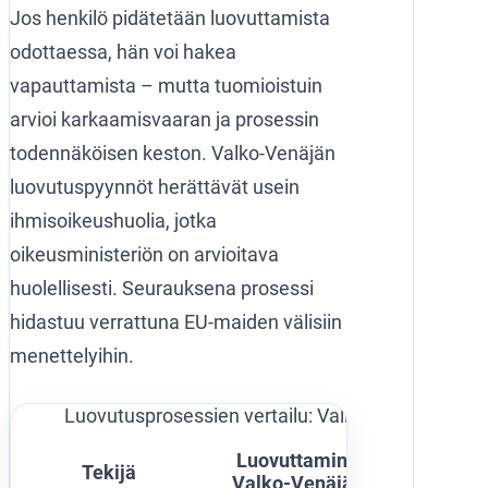
Jos henkilö pidätetään luovuttamista
odottaessa, hän voi hakea
vapauttamista – mutta tuomioistuin
arvioi karkaamisvaaran ja prosessin
todennäköisen keston. Valko-Venäjän
luovutuspyynnöt herättävät usein
ihmisoikeushuolia, jotka
oikeusministeriön on arvioitava
huolellisesti. Seurauksena prosessi
hidastuu verrattuna EU-maiden välisiin
menettelyihin.
Luovutusprosessien vertailu: Valko-Venäjä vs. E
Euroop
Luovuttaminen
Tekijä
pidäty
Valko-Venäjälle