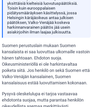
yksittäisiä kielteisiä luovutuspäätöksiä.
Toisin kuin eurooppalaisen
pidätysmääräyksen käsittelyssä, jossa
Helsingin käräjäoikeus antaa julkisen
päätöksen, Valko-Venäjää koskeva
harkinnanvarainen päätös jää usein
asiakirjoihin ilman laajaa julkisuutta.
Suomen perustuslain mukaan Suomen
kansalaista ei saa luovuttaa ulkomaille vastoin
hänen tahtoaan. Ehdoton suoja.
Oikeusministeriöllä ei ole harkintavaltaa
poiketa siitä. Jos henkilö on sekä Suomen että
Valko-Venäjän kansalainen, Suomen
kansalaisuus estää luovuttamisen kokonaan.
Pysyvä oleskelulupa ei tarjoa vastaavaa
ehdotonta suojaa, mutta parantaa henkilön
oikeudellista asemaa merkittävästi.