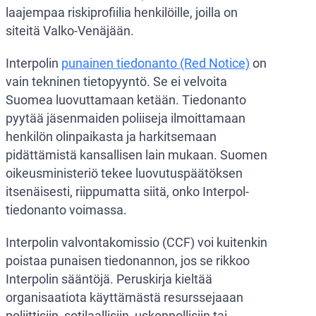
laajempaa riskiprofiilia henkilöille, joilla on
siteitä Valko-Venäjään.
Interpolin
punainen tiedonanto (Red Notice)
on
vain tekninen tietopyyntö. Se ei velvoita
Suomea luovuttamaan ketään. Tiedonanto
pyytää jäsenmaiden poliiseja ilmoittamaan
henkilön olinpaikasta ja harkitsemaan
pidättämistä kansallisen lain mukaan. Suomen
oikeusministeriö tekee luovutuspäätöksen
itsenäisesti, riippumatta siitä, onko Interpol-
tiedonanto voimassa.
Interpolin valvontakomissio (CCF) voi kuitenkin
poistaa punaisen tiedonannon, jos se rikkoo
Interpolin sääntöjä. Peruskirja kieltää
organisaatiota käyttämästä resurssejaaan
poliittisiin, sotilaallisiin, uskonnollisiin tai