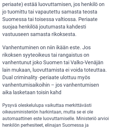
periaate) estää luovuttamisen, jos henkilö on
jo tuomittu tai vapautettu samasta teosta
Suomessa tai toisessa valtiossa. Periaate
suojaa henkilöä joutumasta kahdesti
vastuuseen samasta rikoksesta.
Vanhentuminen on niin ikään este. Jos
rikoksen syyteoikeus tai rangaistus on
vanhentunut joko Suomen tai Valko-Venäjän
lain mukaan, luovuttamista ei voida toteuttaa.
Dual criminality -periaate ulottuu myös
vanhentumisaikoihin – jos vanhentumisen
aika lasketaan toisin kahd
Pysyvä oleskelulupa vaikuttaa merkittävästi
oikeusministeriön harkintaan, mutta se ei ole
automaattinen este luovuttamiselle. Ministeriö arvioi
henkilön perhesiteet, elinajan Suomessa ja