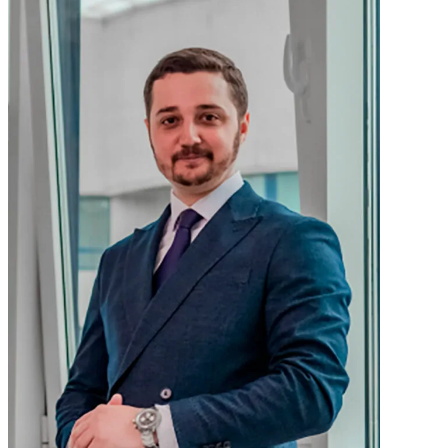
wniosek do
różnicę między
Komisji ds.
różnymi
Kontroli Akt
rodzajami
Interpolu (CCF
wniosków i jak
udało im się
można je
usunąć moje
zakwestionować.
dane. Znowu
Informacje
mogę swobod
wstępne były dla
podróżować.
nas kluczowe.