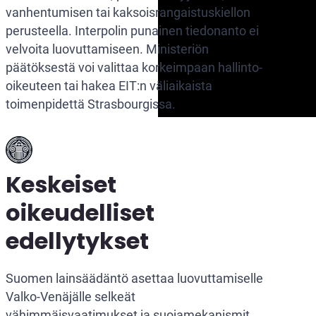
vanhentumisen tai kaksoisrangaistuskiellon
perusteella. Interpolin punainen tiedonanto ei
velvoita luovuttamiseen. Ministeriön
päätöksestä voi valittaa korkeimpaan hallinto-
oikeuteen tai hakea EIT:n väliaikaista
toimenpidettä Strasbourgissa.
Keskeiset
oikeudelliset
edellytykset
Suomen lainsäädäntö asettaa luovuttamiselle
Valko-Venäjälle selkeät
vähimmäisvaatimukset ja suojamekanismit.