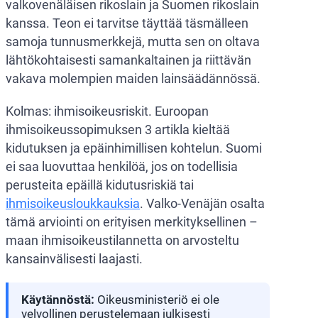
valkovenäläisen rikoslain ja Suomen rikoslain
kanssa. Teon ei tarvitse täyttää täsmälleen
samoja tunnusmerkkejä, mutta sen on oltava
lähtökohtaisesti samankaltainen ja riittävän
vakava molempien maiden lainsäädännössä.
Kolmas: ihmisoikeusriskit. Euroopan
ihmisoikeussopimuksen 3 artikla kieltää
kidutuksen ja epäinhimillisen kohtelun. Suomi
ei saa luovuttaa henkilöä, jos on todellisia
perusteita epäillä kidutusriskiä tai
ihmisoikeusloukkauksia
. Valko-Venäjän osalta
tämä arviointi on erityisen merkityksellinen –
maan ihmisoikeustilannetta on arvosteltu
kansainvälisesti laajasti.
Käytännöstä:
Oikeusministeriö ei ole
velvollinen perustelemaan julkisesti