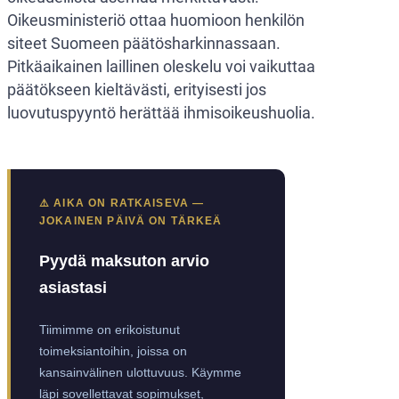
Oikeusministeriö ottaa huomioon henkilön
siteet Suomeen päätösharkinnassaan.
Pitkäaikainen laillinen oleskelu voi vaikuttaa
päätökseen kieltävästi, erityisesti jos
luovutuspyyntö herättää ihmisoikeushuolia.
⚠️ AIKA ON RATKAISEVA —
JOKAINEN PÄIVÄ ON TÄRKEÄ
Pyydä maksuton arvio
asiastasi
Tiimimme on erikoistunut
toimeksiantoihin, joissa on
kansainvälinen ulottuvuus. Käymme
läpi sovellettavat sopimukset,